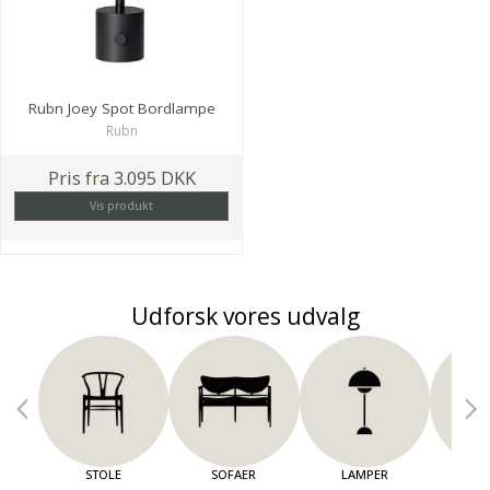
Rubn Joey Spot Bordlampe
Rubn
Pris fra
3.095 DKK
Vis produkt
Udforsk vores udvalg
STOLE
SOFAER
LAMPER
OPBE