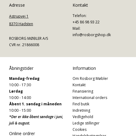
Adresse
Kontakt
Telefon:
Astrupvej 1
+45 86 98 93 22
8370 Hadsten
Mail:
info@rosborgshop.dk
ROSBORG MØBLER A/S
CVR nr. 21866008
Åbningstider
Information
Mandag-fredag
Om Rosborg Møbler
10:00 - 17:30
Kontakt
Lørdag
Finansiering
10:00 - 14:00
International orders
Åbent 1. søndag i måneden
Find butik
10:00 - 15:00
Indretning
*Der er ikke åbent søndage i juni,
Vedligehold
juli & august.
Ledige stillinger
Cookies
Online ordrer
Handelsbetingelser