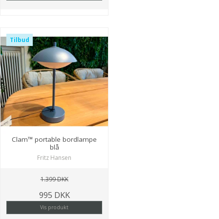
Tilbud
Clam™ portable bordlampe
blå
Fritz Hansen
1.399 DKK
995 DKK
Vis produkt