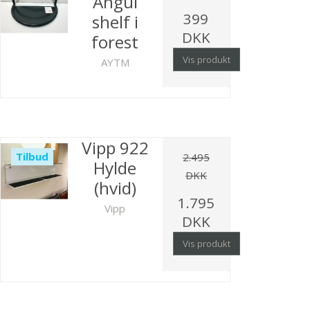
Angui
399
shelf i
DKK
forest
Vis produkt
AYTM
Vipp 922
Tilbud
2.495
Hylde
DKK
(hvid)
1.795
Vipp
DKK
Vis produkt