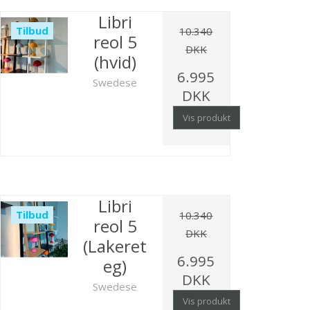
Libri
Tilbud
10.340
reol 5
DKK
(hvid)
6.995
Swedese
DKK
Vis produkt
Libri
Tilbud
10.340
reol 5
DKK
(Lakeret
6.995
eg)
DKK
Swedese
Vis produkt