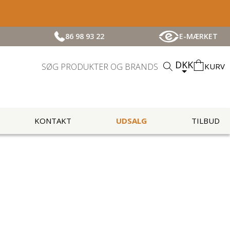
86 98 93 22
E-MÆRKET
DKK
KURV
KONTAKT
UDSALG
TILBUD