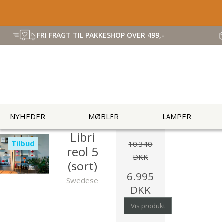
FRI FRAGT TIL PAKKESHOP OVER 499,-
NYHEDER
MØBLER
LAMPER
Libri
Tilbud
10.340
reol 5
DKK
(sort)
6.995
Swedese
DKK
Vis produkt