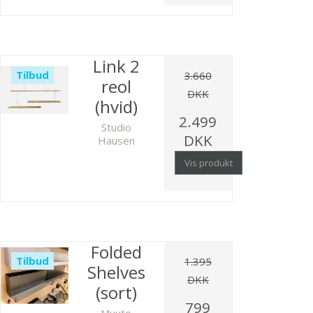
Link 2
Tilbud
3.660
reol
DKK
(hvid)
2.499
Studio
DKK
Hausen
Vis produkt
Folded
Tilbud
1.395
Shelves
DKK
(sort)
799