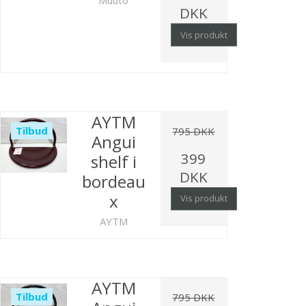
Muuto
DKK
Vis produkt
AYTM
Tilbud
795 DKK
Angui
399
shelf i
DKK
bordeau
x
Vis produkt
AYTM
AYTM
Tilbud
795 DKK