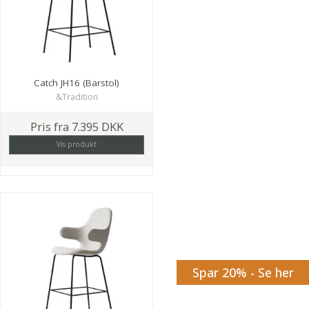
Catch JH16 (Barstol)
&Tradition
Pris fra
7.395 DKK
Vis produkt
Spar 20% - Se her