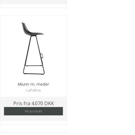
Miunn m. meder
LaPalma
Pris fra
4.070 DKK
Vis produkt