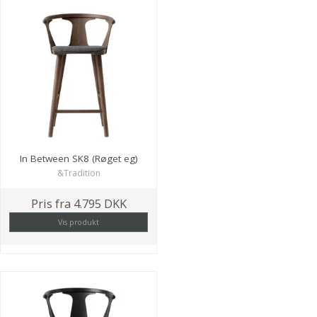
In Between SK8 (Røget eg)
&Tradition
Pris fra
4.795 DKK
Vis produkt