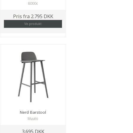
8000c
Pris fra
2.795 DKK
Vis produkt
Nerd Barstool
Muuto
3.695 DKK