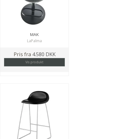
MAK
LaPalma
Pris fra
4.580 DKK
Vis produkt