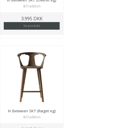
In Between SK7 (Olieret eg)
&Tradition
3.995 DKK
Vis produkt
In Between SK7 (Røget eg)
&Tradition