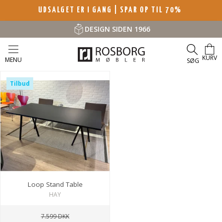
UDSALGET ER I GANG | SPAR OP TIL 70%
DESIGN SIDEN 1966
KURV
MENU
SØG
Tilbud
Loop Stand Table
HAY
7.599 DKK