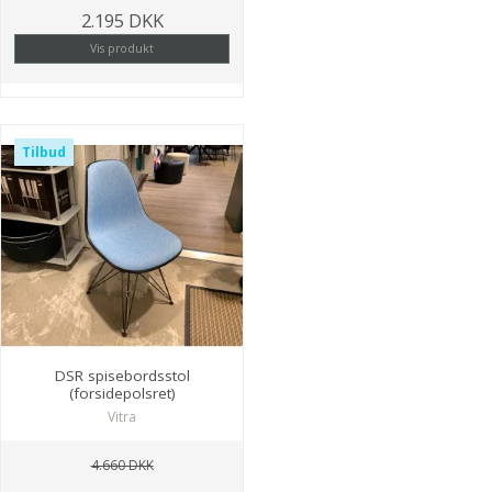
2.195 DKK
Vis produkt
Tilbud
DSR spisebordsstol
(forsidepolsret)
Vitra
4.660 DKK