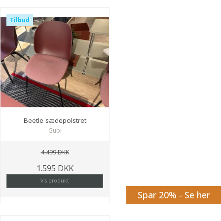
Tilbud
Beetle sædepolstret
Gubi
4.499 DKK
1.595 DKK
Vis produkt
Spar 20% - Se her