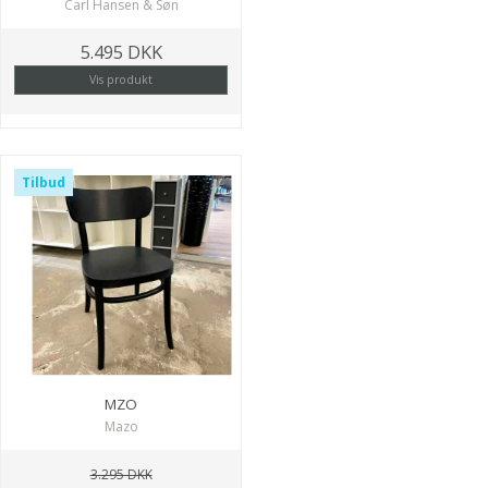
Carl Hansen & Søn
5.495 DKK
Vis produkt
Tilbud
MZO
Mazo
3.295 DKK