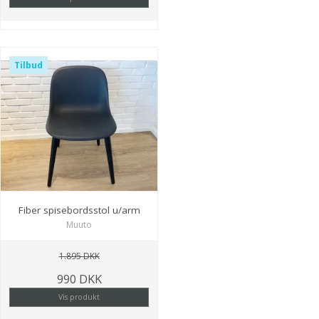
Tilbud
Fiber spisebordsstol u/arm
Muuto
1.895 DKK
990 DKK
Vis produkt