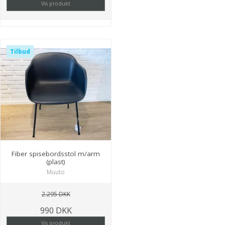
Vis produkt
Tilbud
Fiber spisebordsstol m/arm
(plast)
Muuto
2.295 DKK
990 DKK
Vis produkt