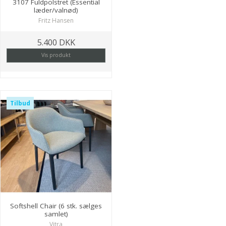
3107 Fuldpolstret (Essential
læder/valnød)
Fritz Hansen
5.400 DKK
Vis produkt
Tilbud
Softshell Chair (6 stk. sælges
samlet)
Vitra