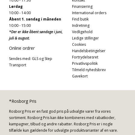
10:00 - 17:30
Kontakt
Lørdag
Finansiering
10:00 - 14:00
International orders
Åbent 1. søndag i måneden
Find butik
10:00 - 15:00
Indretning
*Der er ikke åbent søndage i juni,
Vedligehold
juli & august.
Ledige stillinger
Cookies
Online ordrer
Handelsbetingelser
Fortrydelsesret
Sendes med: GLS og Step
Privatlivspolitik
Transport
Tilmeld nyhedsbrev
Gavekort
*Rosborg Pris
Rosborg Pris er en fast god pris på udvalgte varer fra vores
sortiment. Rosborg Pris kan ikke kombineres med rabatkoder,
kampagner, tilbud og andre rabatter. Rosborg Pris er i nogle
tilfælde kun gældende for udvalgte produktvarianter af en vare.