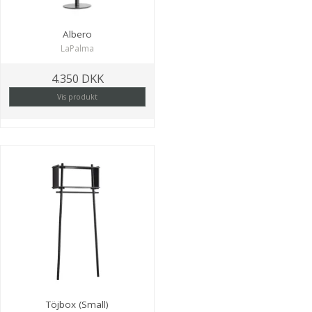
Albero
LaPalma
4.350 DKK
Vis produkt
Töjbox (Small)