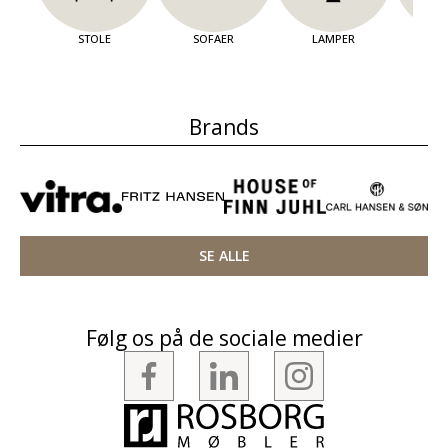
STOLE
SOFAER
LAMPER
OPBE
Brands
SE ALLE
Følg os på de sociale medier