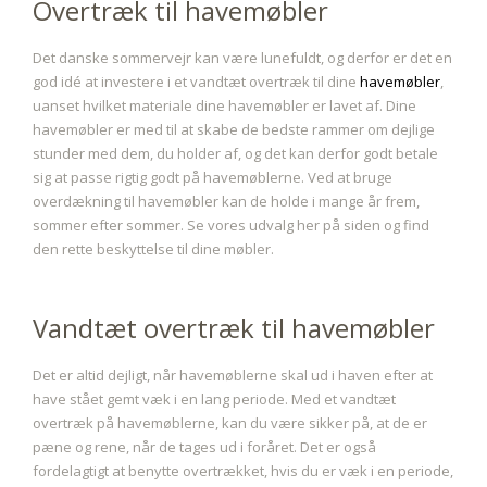
Overtræk til havemøbler
Det danske sommervejr kan være lunefuldt, og derfor er det en
god idé at investere i et vandtæt overtræk til dine
havemøbler
,
uanset hvilket materiale dine havemøbler er lavet af. Dine
havemøbler er med til at skabe de bedste rammer om dejlige
stunder med dem, du holder af, og det kan derfor godt betale
sig at passe rigtig godt på havemøblerne. Ved at bruge
overdækning til havemøbler kan de holde i mange år frem,
sommer efter sommer. Se vores udvalg her på siden og find
den rette beskyttelse til dine møbler.
Vandtæt overtræk til havemøbler
Det er altid dejligt, når havemøblerne skal ud i haven efter at
have stået gemt væk i en lang periode. Med et vandtæt
overtræk på havemøblerne, kan du være sikker på, at de er
pæne og rene, når de tages ud i foråret. Det er også
fordelagtigt at benytte overtrækket, hvis du er væk i en periode,