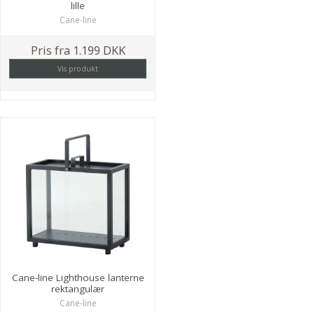
lille
Cane-line
Pris fra
1.199 DKK
Vis produkt
Cane-line Lighthouse lanterne
rektangulær
Cane-line