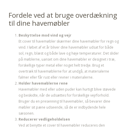
Fordele ved at bruge overdækning
til dine havemøbler
Beskyttelse mod vind og vejr
Et cover til havemøbler skærmer dine havemøbler for regn og
vind. I løbet af et år bliver dine havemøbler udsat for både
sol, regn, blæst og både lave og høje temperaturer. Det slider
på møblerne, uanset om dine havemøbler er designet i træ,
forskellige typer metal eller noget helt tredje. Brug et
overtræk til havemøblerne for at undgå, at materialerne
falmer eller får rust eller revner i materialerne.
Holder havemøblerne rene
Havemøbler med eller uden puder kan hurtigt blive støvede
og beskidte, når de udsættes for forskellige vejrforhold.
Bruger du en presenning til havemøbler, så bevarer dine
møbler sit pæne udseende, så de er indbydende hele
sæsonen.
Reducerer vedligeholdelsen
Ved at benytte et cover til havemøbler reduceres den