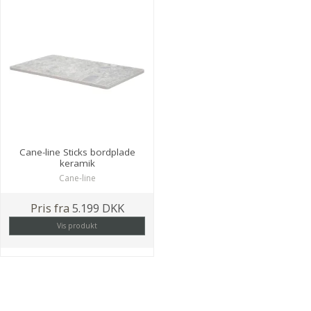
Cane-line Sticks bordplade
keramik
Cane-line
Pris fra
5.199 DKK
Vis produkt