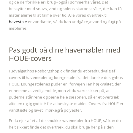
og de derfor ikke er i brug - også i sommerhalvåret. Det
beskytter mod snavs, vind og solens skarpe stråler, der kan få
materialerne til at falme over tid. Alle vores overtræk til
havestole
er vandtætte, så du kan undgå regnvand og fugt på
møblerne.
Pas godt på dine havemøbler med
HOUE-covers
I udvalget hos Rosborgshop.dk finder du et bredt udvalg af
covers til havemøbler og loungestole fra det danske designhus
HOUE. Loungestolenes puder er i forvejen i en høj kvalitet, der
er nemme at vedligeholde, men vil du være sikker på, at
puderne står rene og pæne hele sæsonen, så er et overtræk
altid en rigtig god idé for at beskytte møblet. Covers fra HOUE er
vandtætte og lavet i mørkegrå polyester.
Er du ejer af et af de smukke havemøbler fra HOUE, så kan du
helt sikkert finde det overtræk, du skal bruge her på siden.