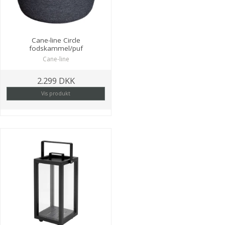
Cane-line Circle
fodskammel/puf
Cane-line
2.299 DKK
Vis produkt