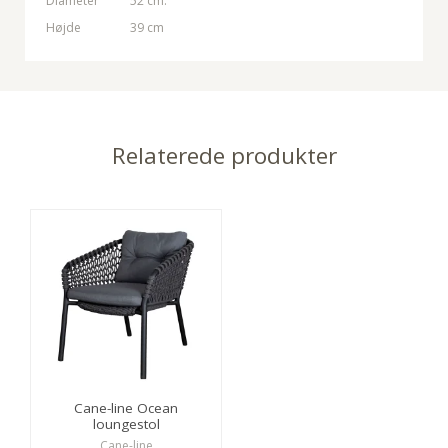
Diameter
52 cm.
Højde
39 cm
Relaterede produkter
Cane-line Ocean
loungestol
Cane-line