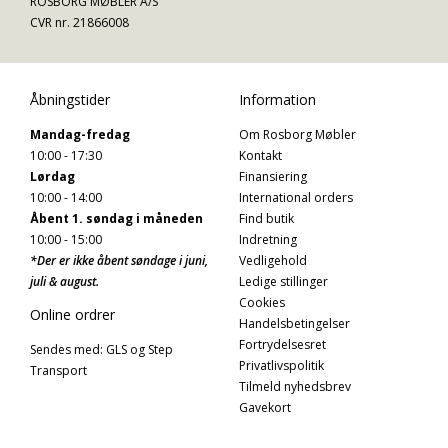
ROSBORG MØBLER A/S
CVR nr. 21866008
Åbningstider
Information
Mandag-fredag
Om Rosborg Møbler
10:00 - 17:30
Kontakt
Lørdag
Finansiering
10:00 - 14:00
International orders
Åbent 1. søndag i måneden
Find butik
10:00 - 15:00
Indretning
*Der er ikke åbent søndage i juni,
Vedligehold
juli & august.
Ledige stillinger
Cookies
Online ordrer
Handelsbetingelser
Fortrydelsesret
Sendes med: GLS og Step
Privatlivspolitik
Transport
Tilmeld nyhedsbrev
Gavekort