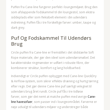
Puffen fra Cane-line
fungerer perfekt i loungemiljøet. Brug den
som afslappende fodskammel til din loungestol, som ekstra
siddeplads eller som fleksibelt element i din udendørs
indretning. Puffen fås i tre forskellige farver: umber, taupe og
dark grey.
Puf Og Fodskammel Til Udendørs
Brug
Circle puffen fra Cane-line er fremstillet i det slidstærke Soft
Rope materiale, der gør den ideel som udendørsmøbel. Det
karakteristiske ringmønster er udført i robuste fibre, der
kombinerer struktur, komfort og lang holdbarhed.
Indvendigt er Circle puffen opbygget med Cane-line QuickDry
& AirFlow-system, som sikrer effektiv dræning og hurtig tørring
efter regn. Det gør denne Cane-line puf særligt velegnet til
udendørs brug året rundt. Circle puf fås i tre tidløse
farver, som gør det nemt at matche puffen med øvrige
Cane-
line
havesofaer
, som passer ind i loungeområdet. Farverne er
nøje udvalgt til udendørs miljøer og understreger både