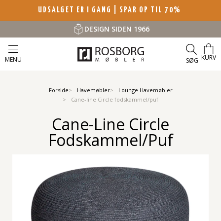
UDSALGET ER I GANG | SPAR OP TIL 70%
DESIGN SIDEN 1966
KURV
MENU
SØG
Forside
Havemøbler
Lounge Havemøbler
Cane-line Circle fodskammel/puf
Cane-Line Circle
Fodskammel/puf