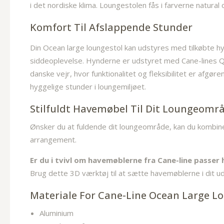
i det nordiske klima. Loungestolen fås i farverne natura
Komfort Til Afslappende Stunder
Din Ocean large loungestol kan udstyres med tilkøbte h
siddeoplevelse. Hynderne er udstyret med Cane-lines Qu
danske vejr, hvor funktionalitet og fleksibilitet er af
hyggelige stunder i loungemiljøet.
Stilfuldt Havemøbel Til Dit Loungeomr
Ønsker du at fuldende dit loungeområde, kan du kombi
arrangement.
Er du i tvivl om havemøblerne fra Cane-line passer
Brug dette 3D værktøj til at sætte havemøblerne i dit ude
Materiale For Cane-Line Ocean Large L
Aluminium