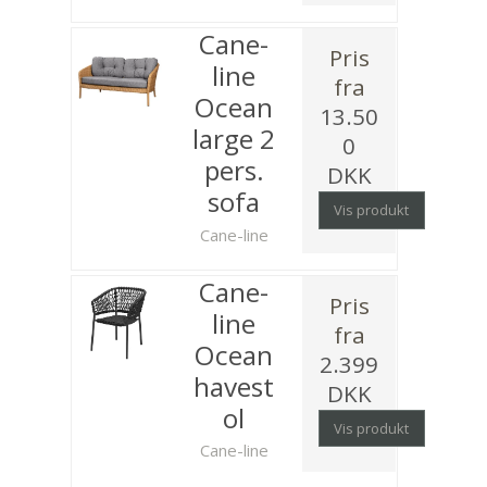
Cane-
Pris
line
fra
Ocean
13.50
large 2
0
pers.
DKK
sofa
Vis produkt
Cane-line
Cane-
Pris
line
fra
Ocean
2.399
havest
DKK
ol
Vis produkt
Cane-line