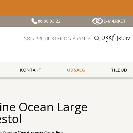
86 98 93 22
E-MÆRKET
DKK
KURV
KONTAKT
UDSALG
TILBUD
ine Ocean Large
stol
/
ne Design
Producent:
Cane-line