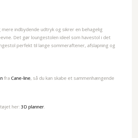
g mere indbydende udtryk og sikrer en behagelig
evne. Det gør loungestolen ideel som havestol i det
ngestol perfekt til lange sommeraftener, afslapning og
en
fra
Cane-line
, så du kan skabe et sammenhængende
ktøjet her:
3D planner
.