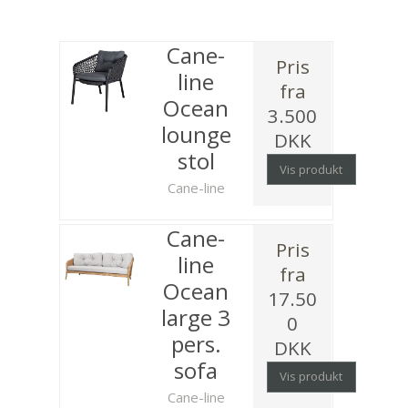
Cane-
Pris
line
fra
Ocean
3.500
lounge
DKK
stol
Vis produkt
Cane-line
Cane-
Pris
line
fra
Ocean
17.50
large 3
0
pers.
DKK
sofa
Vis produkt
Cane-line