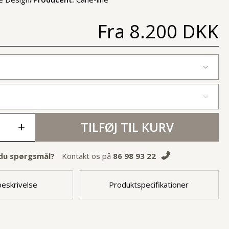
Fra
8.200 DKK
TILFØJ TIL KURV
+
du spørgsmål?
Kontakt os på
86 98 93 22
eskrivelse
Produktspecifikationer