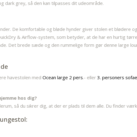
l og dark grey, så den kan tilpasses dit udeområde.
ynder. De komfortable og bløde hynder giver stolen et blødere o
ickDry & Airflow-system, som betyder, at de har en hurtig tørre
gørende. Det brede sæde og den rummelige form gør denne large lou
åde
nere havestolen med
Ocean large 2 pers
.- eller
3. personers sofa
 hjemme hos dig?
rum, så du sikrer dig, at der er plads til dem alle. Du finder vær
oungestol: