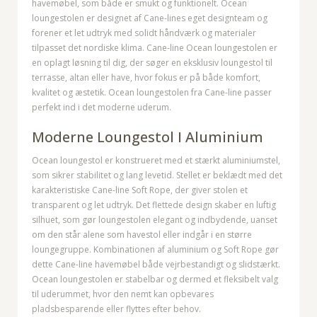
havemøbel, som både er smukt og funktionelt.
Ocean
loungestolen er designet af Cane-lines eget designteam og
forener et let udtryk med solidt håndværk og materialer
tilpasset det nordiske klima. Cane-line Ocean loungestolen er
en oplagt løsning til dig, der søger en eksklusiv loungestol til
terrasse, altan eller have, hvor fokus er på både komfort,
kvalitet og æstetik. Ocean loungestolen fra Cane-line passer
perfekt ind i det moderne uderum.
Moderne Loungestol I Aluminium
Ocean loungestol er konstrueret med et stærkt aluminiumstel,
som sikrer stabilitet og lang levetid. Stellet er beklædt med det
karakteristiske Cane-line Soft Rope, der giver stolen et
transparent og let udtryk. Det flettede design skaber en luftig
silhuet, som gør loungestolen elegant og indbydende, uanset
om den står alene som havestol eller indgår i en større
loungegruppe. Kombinationen af aluminium og Soft Rope gør
dette Cane-line havemøbel både vejrbestandigt og slidstærkt.
Ocean loungestolen er stabelbar og dermed et fleksibelt valg
til uderummet, hvor den nemt kan opbevares
pladsbesparende eller flyttes efter behov.