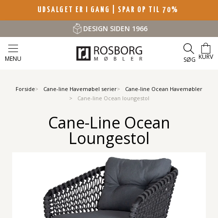
UDSALGET ER I GANG | SPAR OP TIL 70%
DESIGN SIDEN 1966
KURV
MENU
SØG
Forside
Cane-line Havemøbel serier
Cane-line Ocean Havemøbler
Cane-line Ocean loungestol
Cane-Line Ocean
Loungestol