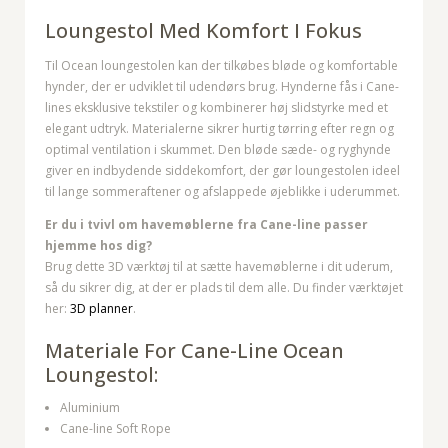
Loungestol Med Komfort I Fokus
Til Ocean loungestolen kan der tilkøbes bløde og komfortable
hynder, der er udviklet til udendørs brug. Hynderne fås i Cane-
lines eksklusive tekstiler og kombinerer høj slidstyrke med et
elegant udtryk.
Materialerne sikrer hurtig tørring efter regn og
optimal ventilation i skummet. Den bløde sæde- og ryghynde
giver en indbydende siddekomfort, der gør loungestolen ideel
til lange sommeraftener og afslappede øjeblikke i uderummet.
Er du i tvivl om havemøblerne fra Cane-line passer
hjemme hos dig?
Brug dette 3D værktøj til at sætte havemøblerne i dit uderum,
så du sikrer dig, at der er plads til dem alle. Du finder værktøjet
her:
3D planner
.
Materiale For Cane-Line Ocean
Loungestol:
Aluminium
Cane-line Soft Rope