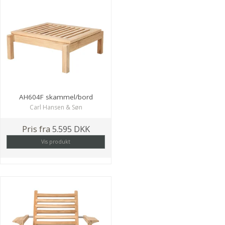
AH604F skammel/bord
Carl Hansen & Søn
Pris fra
5.595 DKK
Vis produkt