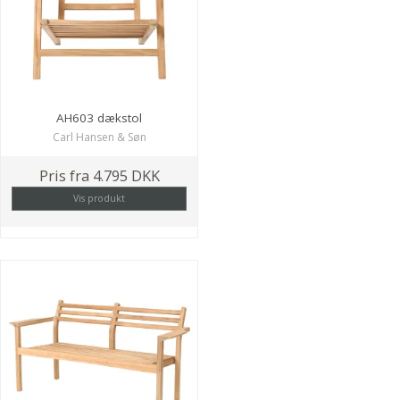
AH603 dækstol
Carl Hansen & Søn
Pris fra
4.795 DKK
Vis produkt