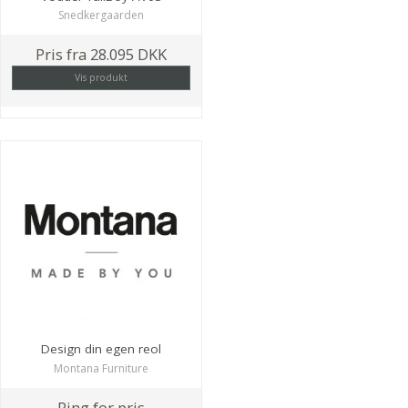
Snedkergaarden
Pris fra
28.095 DKK
Vis produkt
Design din egen reol
Montana Furniture
Ring for pris