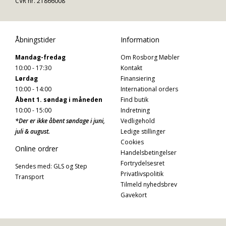
CVR nr. 21866008
Åbningstider
Information
Mandag-fredag
Om Rosborg Møbler
10:00 - 17:30
Kontakt
Lørdag
Finansiering
10:00 - 14:00
International orders
Åbent 1. søndag i måneden
Find butik
10:00 - 15:00
Indretning
*Der er ikke åbent søndage i juni,
Vedligehold
juli & august.
Ledige stillinger
Cookies
Online ordrer
Handelsbetingelser
Fortrydelsesret
Sendes med: GLS og Step
Privatlivspolitik
Transport
Tilmeld nyhedsbrev
Gavekort