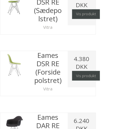
DSR RE
DKK
(Sædepo
Vis produkt
lstret)
Vitra
Eames
4.380
DSR RE
DKK
(Forside
Vis produkt
polstret)
Vitra
Eames
6.240
DAR RE
DKK