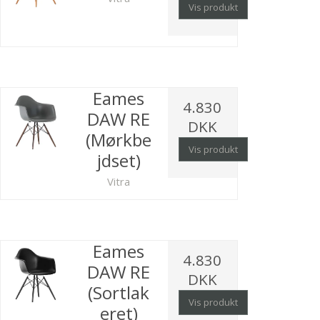
Vis produkt
Eames
4.830
DAW RE
DKK
(Mørkbe
Vis produkt
jdset)
Vitra
Eames
4.830
DAW RE
DKK
(Sortlak
Vis produkt
eret)