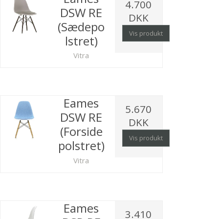
4.700
DSW RE
DKK
(Sædepo
Vis produkt
lstret)
Vitra
Eames
5.670
DSW RE
DKK
(Forside
Vis produkt
polstret)
Vitra
Eames
3.410