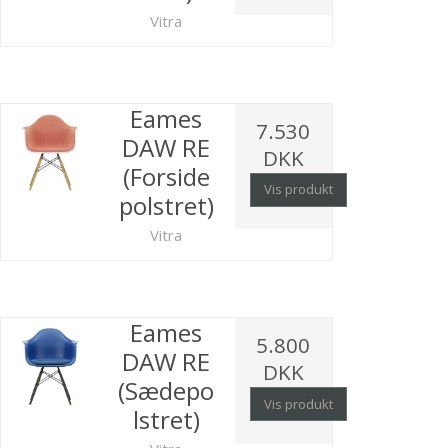
Vitra
Eames
7.530
DAW RE
DKK
(Forside
Vis produkt
polstret)
Vitra
Eames
5.800
DAW RE
DKK
(Sædepo
Vis produkt
lstret)