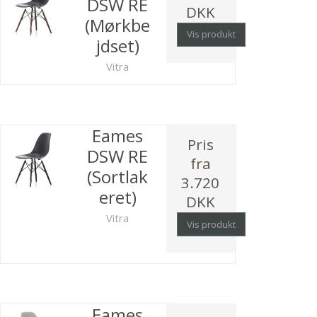
DSW RE
DKK
(Mørkbe
Vis produkt
jdset)
Vitra
Eames
Pris
DSW RE
fra
(Sortlak
3.720
eret)
DKK
Vitra
Vis produkt
Eames