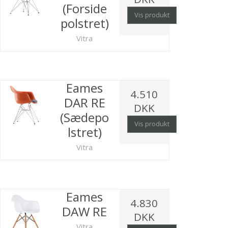
(Forside
Vis produkt
polstret)
Vitra
Eames
4.510
DAR RE
DKK
(Sædepo
Vis produkt
lstret)
Vitra
Eames
4.830
DAW RE
DKK
Vitra