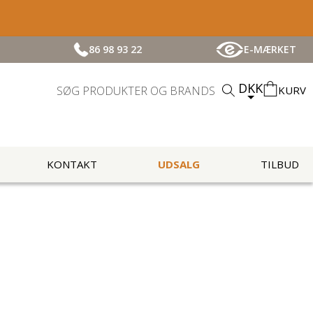
86 98 93 22
E-MÆRKET
DKK
KURV
KONTAKT
UDSALG
TILBUD