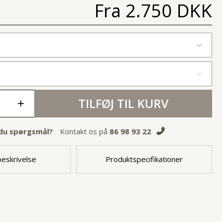
Fra
2.750 DKK
TILFØJ TIL KURV
+
du spørgsmål?
Kontakt os på
86 98 93 22
eskrivelse
Produktspecifikationer