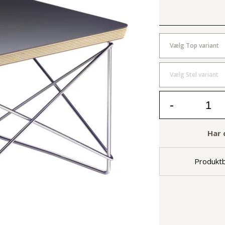
Vælg Top variant
Vælg Stel variant
-
Har 
Produktb