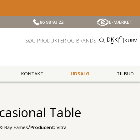
86 98 93 22
E-MÆRKET
DKK
KURV
KONTAKT
UDSALG
TILBUD
casional Table
/
 & Ray Eames
Producent:
Vitra