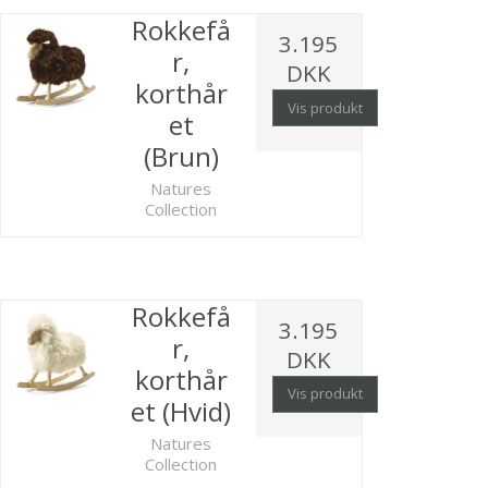
Rokkefå
3.195
r,
DKK
korthår
Vis produkt
et
(Brun)
Natures
Collection
Rokkefå
3.195
r,
DKK
korthår
Vis produkt
et (Hvid)
Natures
Collection