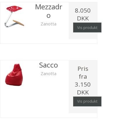
Mezzadr
8.050
o
DKK
Zanotta
Vis produkt
Sacco
Pris
Zanotta
fra
3.150
DKK
Vis produkt