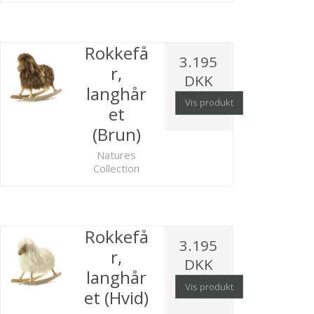
Rokkefå
3.195
r,
DKK
langhår
Vis produkt
et
(Brun)
Natures
Collection
Rokkefå
3.195
r,
DKK
langhår
Vis produkt
et (Hvid)