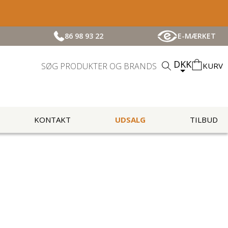
86 98 93 22
E-MÆRKET
DKK
KURV
KONTAKT
UDSALG
TILBUD