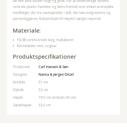
de helt små sidder trygt og godt. For at understrege stolens
centrale plads i familien og dens fremtid som elsket arvestykke
medfølger der tre navneplader i stål, der kan indgraveres og
personliggøres. Babyindsats til Højstol sælges seperat.
Materiale:
FSC®-certificerede bøg, matlakeret
Kernelæder rem, cognac
Produktspecifikationer
Producent
Carl Hansen & Søn
Designer
Nanna & Jørgen Ditzel
Bredde
51 cm
Dybde
52 cm
Højde
70,5 cm (indsats 30 cm)
Sædehøjde
53,5 cm