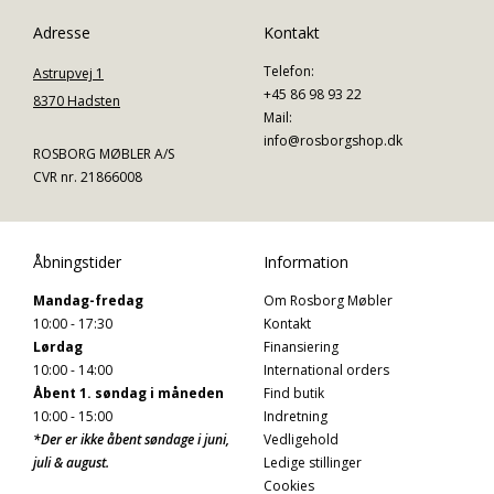
Adresse
Kontakt
Telefon:
Astrupvej 1
+45 86 98 93 22
8370 Hadsten
Mail:
info@rosborgshop.dk
ROSBORG MØBLER A/S
CVR nr. 21866008
Åbningstider
Information
Mandag-fredag
Om Rosborg Møbler
10:00 - 17:30
Kontakt
Lørdag
Finansiering
10:00 - 14:00
International orders
Åbent 1. søndag i måneden
Find butik
10:00 - 15:00
Indretning
*Der er ikke åbent søndage i juni,
Vedligehold
juli & august.
Ledige stillinger
Cookies