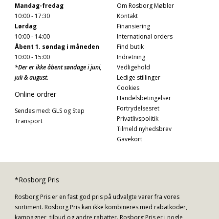
Mandag-fredag
Om Rosborg Møbler
10:00 - 17:30
Kontakt
Lørdag
Finansiering
10:00 - 14:00
International orders
Åbent 1. søndag i måneden
Find butik
10:00 - 15:00
Indretning
*Der er ikke åbent søndage i juni,
Vedligehold
juli & august.
Ledige stillinger
Cookies
Online ordrer
Handelsbetingelser
Fortrydelsesret
Sendes med: GLS og Step
Privatlivspolitik
Transport
Tilmeld nyhedsbrev
Gavekort
*Rosborg Pris
Rosborg Pris er en fast god pris på udvalgte varer fra vores
sortiment. Rosborg Pris kan ikke kombineres med rabatkoder,
kampagner, tilbud og andre rabatter. Rosborg Pris er i nogle