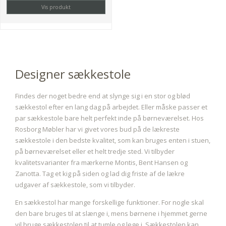
Vis produkt
Designer sækkestole
Findes der noget bedre end at slynge sig i en stor og blød
sækkestol efter en lang dag på arbejdet. Eller måske passer et
par sækkestole bare helt perfekt inde på børneværelset. Hos
Rosborg Møbler har vi givet vores bud på de lækreste
sækkestole i den bedste kvalitet, som kan bruges enten i stuen,
på børneværelset eller et helt tredje sted. Vi tilbyder
kvalitetsvarianter fra mærkerne Montis, Bent Hansen og
Zanotta. Tag et kig på siden og lad dig friste af de lækre
udgaver af sækkestole, som vi tilbyder.
En sækkestol har mange forskellige funktioner. For nogle skal
den bare bruges til at slænge i, mens børnene i hjemmet gerne
vil bruge sækkestolen til at tumle og lege i. Sækkestolen kan