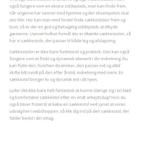
også fungere som en ekstra siddeplads, man kan finde frem,
når ungerne har venner med hjemme og der eksempelvis skal
ses film. Her kan man med fordel finde sækkestolen frem og
bum, så er der en god og behagelig siddeplads at tilbyde
gæsterne. Uanset hvilket formål der er tiltænkt sækkestolen, så
har vi sækkestole, der passer til både leg og afslapning.
Sækkestolen er ikke bare funktionel og praktisk. Den kan også
fungere som et friskt og dynamisk element i din indretning. Du
kan flytte den, hvorhen du ønsker, den passer ind og altid
skifte lidt rundt på den efter årstid, indretning med mere. En
sækkestol bringer liv og dynamik ind i dit hjem.
Lyder det ikke bare helt fantastisk at kunne slænge sig i en blød
og komfortabel sækkestol efter en endt arbejdsdag? Hvis du
også bliver fristet til at købe en sækkestol ved synet at vores
udvalg her i webshoppen, så klik dig ind på den sækkestol, der
falder bedst i din smag.