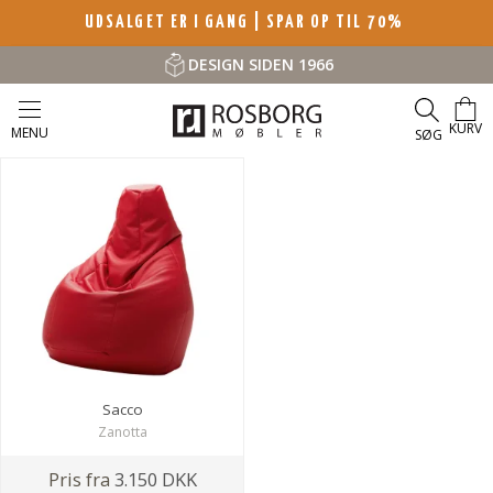
UDSALGET ER I GANG | SPAR OP TIL 70%
DESIGN SIDEN 1966
KURV
MENU
SØG
Sacco
Zanotta
Pris fra
3.150 DKK