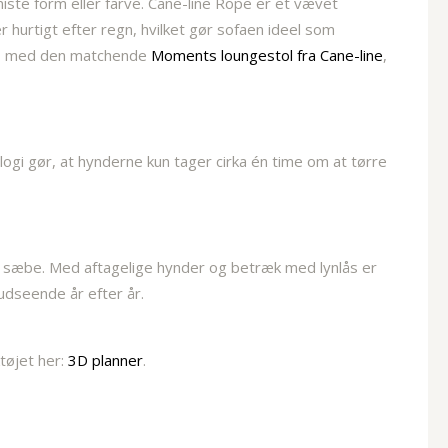
 miste form eller farve. Cane-line Rope er et vævet
hurtigt efter regn, hvilket gør sofaen ideel som
res med den matchende
Moments loungestol fra Cane-line
,
ogi gør, at hynderne kun tager cirka én time om at tørre
 sæbe. Med aftagelige hynder og betræk med lynlås er
dseende år efter år.
ktøjet her:
3D planner
.