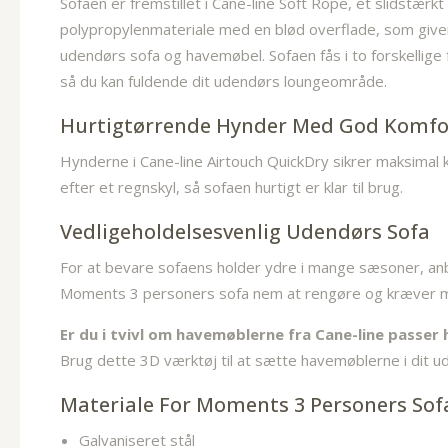
Sofaen er fremstillet i Cane-line Soft Rope, et slidstærk
polypropylenmateriale med en blød overflade, som giver
udendørs sofa og havemøbel. Sofaen fås i to forskelli
så du kan fuldende dit udendørs loungeområde.
Hurtigtørrende Hynder Med God Komf
Hynderne i Cane-line Airtouch QuickDry sikrer maksimal 
efter et regnskyl, så sofaen hurtigt er klar til brug
.
Vedligeholdelsesvenlig Udendørs Sofa
For at bevare sofaens holder ydre i mange sæsoner, a
Moments 3 personers sofa nem at rengøre og kræver min
Er du i tvivl om havemøblerne fra Cane-line passer
Brug dette 3D værktøj til at sætte havemøblerne i dit ude
Materiale For Moments 3 Personers Sof
Galvaniseret stål