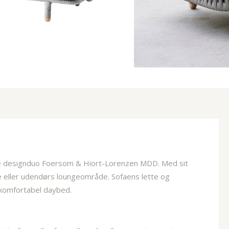
ske designduo Foersom & Hiort-Lorenzen MDD. Med sit
ave eller udendørs loungeområde.
Sofaens lette og
n komfortabel daybed.