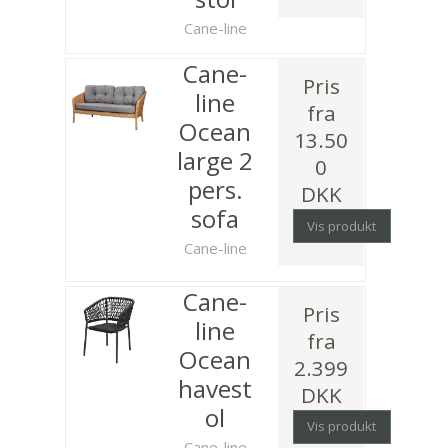
Cane-line
Cane-
Pris
line
fra
Ocean
13.50
large 2
0
pers.
DKK
sofa
Vis produkt
Cane-line
Cane-
Pris
line
fra
Ocean
2.399
havest
DKK
ol
Vis produkt
Cane-line