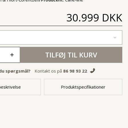
30.999 DKK
TILFØJ TIL KURV
+
du spørgsmål?
Kontakt os på
86 98 93 22
eskrivelse
Produktspecifikationer