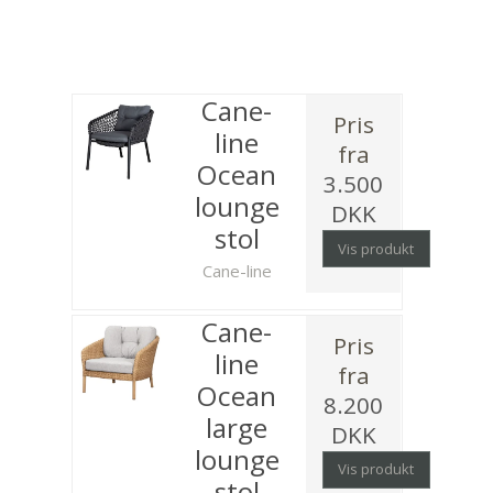
Cane-
Pris
line
fra
Ocean
3.500
lounge
DKK
stol
Vis produkt
Cane-line
Cane-
Pris
line
fra
Ocean
8.200
large
DKK
lounge
Vis produkt
stol