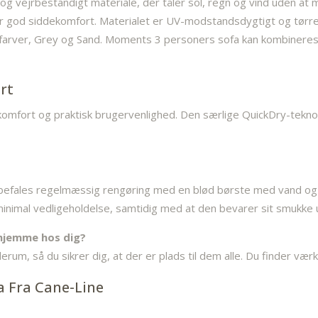
t og vejrbestandigt materiale, der tåler sol, regn og vind uden at
 god siddekomfort. Materialet er UV-modstandsdygtigt og tørrer 
ge farver, Grey og Sand. Moments 3 personers sofa kan kombine
ort
komfort og praktisk brugervenlighed. Den særlige QuickDry-teknol
nbefales regelmæssig rengøring med en blød børste med vand og
imal vedligeholdelse, samtidig med at den bevarer sit smukke u
 hjemme hos dig?
rum, så du sikrer dig, at der er plads til dem alle. Du finder vær
a Fra Cane-Line