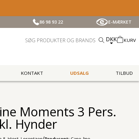
86 98 93 22
E-MÆRKET
DKK
KURV
KONTAKT
UDSALG
TILBUD
ine Moments 3 Pers.
kl. Hynder
/
 & Hiort-Lorentzen
Producent:
Cane-line