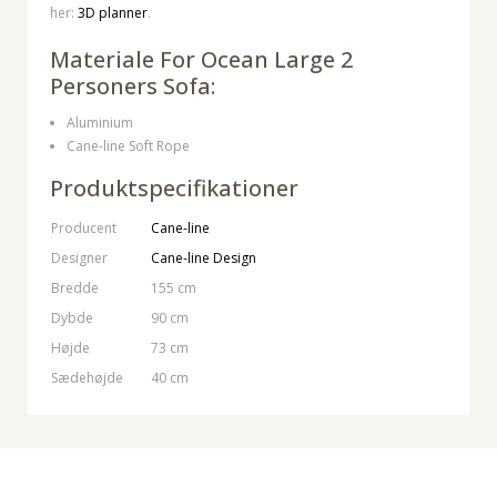
her:
3D planner
.
Materiale For Ocean Large 2
Personers Sofa:
Aluminium
Cane-line Soft Rope
Produktspecifikationer
Producent
Cane-line
Designer
Cane-line Design
Bredde
155 cm
Dybde
90 cm
Højde
73 cm
Sædehøjde
40 cm