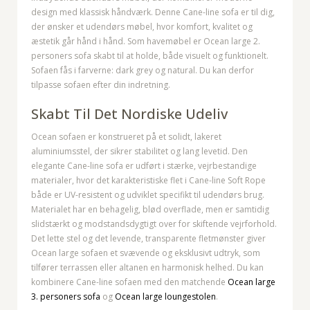
design med klassisk håndværk. Denne Cane-line sofa er til dig,
der ønsker et udendørs møbel, hvor komfort, kvalitet og
æstetik går hånd i hånd.
Som havemøbel er Ocean large 2.
personers sofa skabt til at holde, både visuelt og funktionelt.
Sofaen fås i farverne: dark grey og natural. Du kan derfor
tilpasse sofaen efter din indretning.
Skabt Til Det Nordiske Udeliv
Ocean sofaen er konstrueret på et solidt, lakeret
aluminiumsstel, der sikrer stabilitet og lang levetid. Den
elegante Cane-line sofa er udført i stærke, vejrbestandige
materialer, hvor det karakteristiske flet i Cane-line Soft Rope
både er UV-resistent og udviklet specifikt til udendørs brug.
Materialet har en behagelig, blød overflade, men er samtidig
slidstærkt og modstandsdygtigt over for skiftende vejrforhold.
Det lette stel og det levende, transparente fletmønster giver
Ocean large sofaen et svævende og eksklusivt udtryk, som
tilfører terrassen eller altanen en harmonisk helhed. Du kan
kombinere Cane-line sofaen med den matchende
Ocean large
3. personers sofa
og
Ocean large loungestolen
.