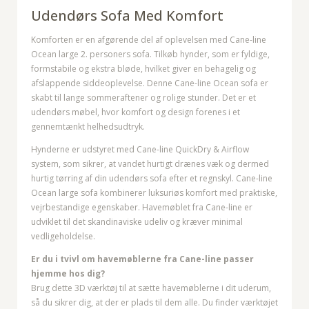
Udendørs Sofa Med Komfort
Komforten er en afgørende del af oplevelsen med Cane-line
Ocean large 2. personers sofa. Tilkøb hynder, som er fyldige,
formstabile og ekstra bløde, hvilket giver en behagelig og
afslappende siddeoplevelse. Denne Cane-line Ocean sofa er
skabt til lange sommeraftener og rolige stunder. Det er et
udendørs møbel, hvor komfort og design forenes i et
gennemtænkt helhedsudtryk.
Hynderne er udstyret med Cane-line QuickDry & Airflow
system, som sikrer, at vandet hurtigt drænes væk og dermed
hurtig tørring af din udendørs sofa efter et regnskyl. Cane-line
Ocean large sofa kombinerer luksuriøs komfort med praktiske,
vejrbestandige egenskaber. Havemøblet fra Cane-line er
udviklet til det skandinaviske udeliv og kræver minimal
vedligeholdelse.
Er du i tvivl om havemøblerne fra Cane-line passer
hjemme hos dig?
Brug dette 3D værktøj til at sætte havemøblerne i dit uderum,
så du sikrer dig, at der er plads til dem alle. Du finder værktøjet