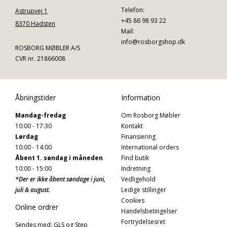
Telefon:
Astrupvej 1
+45 86 98 93 22
8370 Hadsten
Mail:
info@rosborgshop.dk
ROSBORG MØBLER A/S
CVR nr. 21866008
Åbningstider
Information
Mandag-fredag
Om Rosborg Møbler
10:00 - 17:30
Kontakt
Lørdag
Finansiering
10:00 - 14:00
International orders
Åbent 1. søndag i måneden
Find butik
10:00 - 15:00
Indretning
*Der er ikke åbent søndage i juni,
Vedligehold
juli & august.
Ledige stillinger
Cookies
Online ordrer
Handelsbetingelser
Fortrydelsesret
Sendes med: GLS og Step