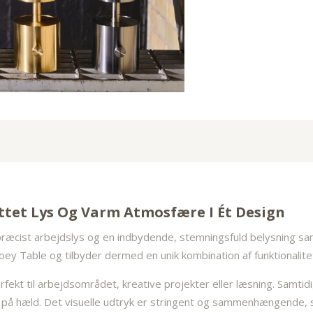
ttet Lys Og Varm Atmosfære I Ét Design
præcist arbejdslys og en indbydende, stemningsfuld belysning sa
oey Table og tilbyder dermed en unik kombination af funktionalit
erfekt til arbejdsområdet, kreative projekter eller læsning. Samt
 på hæld. Det visuelle udtryk er stringent og sammenhængende, 