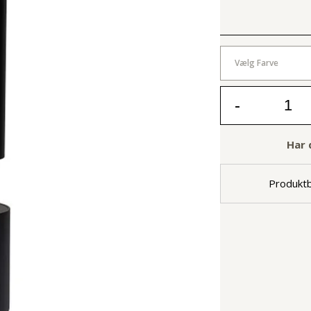
Vælg Farve
-
Har 
Produktb