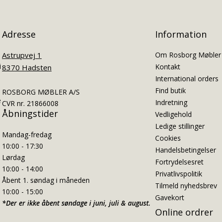
Adresse
Information
Astrupvej 1
Om Rosborg Møbler
i
Kontakt
8370 Hadsten
International orders
Find butik
ROSBORG MØBLER A/S
e
Indretning
CVR nr. 21866008
Åbningstider
Vedligehold
Ledige stillinger
Mandag-fredag
Cookies
10:00 - 17:30
Handelsbetingelser
Lørdag
Fortrydelsesret
10:00 - 14:00
Privatlivspolitik
Åbent 1. søndag i måneden
Tilmeld nyhedsbrev
10:00 - 15:00
Gavekort
*Der er ikke åbent søndage i juni, juli & august.
Online ordrer