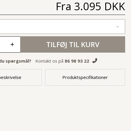
Fra
3.095 DKK
TILFØJ TIL KURV
+
du spørgsmål?
Kontakt os på
86 98 93 22
eskrivelse
Produktspecifikationer