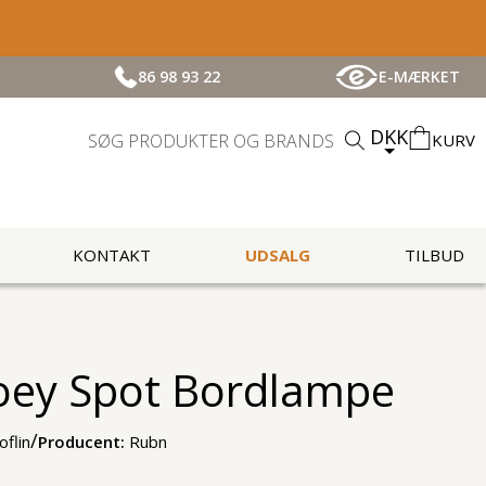
86 98 93 22
E-MÆRKET
DKK
KURV
KONTAKT
UDSALG
TILBUD
oey Spot Bordlampe
/
oflin
Producent:
Rubn