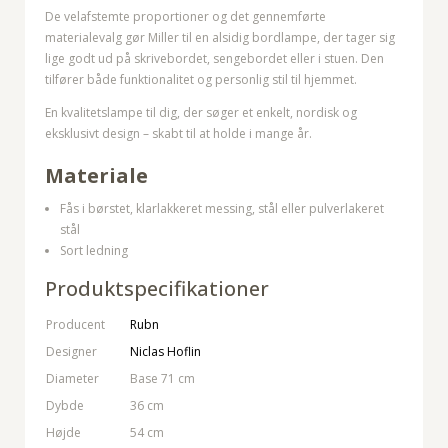
De velafstemte proportioner og det gennemførte
materialevalg gør Miller til en alsidig bordlampe, der tager sig
lige godt ud på skrivebordet, sengebordet eller i stuen. Den
tilfører både funktionalitet og personlig stil til hjemmet.
En kvalitetslampe til dig, der søger et enkelt, nordisk og
eksklusivt design – skabt til at holde i mange år.
Materiale
Fås i børstet, klarlakkeret messing, stål eller pulverlakeret
stål
Sort ledning
Produktspecifikationer
Producent
Rubn
Designer
Niclas Hoflin
Diameter
Base 71 cm
Dybde
36 cm
Højde
54 cm