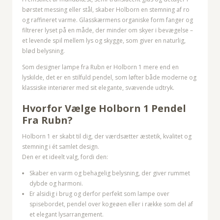
børstet messing eller stål, skaber Holborn en stemning af ro
og raffineret varme. Glasskærmens organiske form fanger og
filtrerer lyset på en måde, der minder om skyer i bevægelse –
et levende spil mellem lys og skygge, som giver en naturlig,
blød belysning.
Som designer lampe fra Rubn er Holborn 1 mere end en
lyskilde, det er en stilfuld pendel, som løfter både moderne og
klassiske interiører med sit elegante, svævende udtryk.
Hvorfor Vælge Holborn 1 Pendel
Fra Rubn?
Holborn 1 er skabt til dig, der værdsætter æstetik, kvalitet og
stemning i ét samlet design.
Den er et ideelt valg, fordi den:
Skaber en varm og behagelig belysning, der giver rummet
dybde og harmoni.
Er alsidig i brug og derfor perfekt som lampe over
spisebordet, pendel over kogeøen eller i række som del af
et elegant lysarrangement.