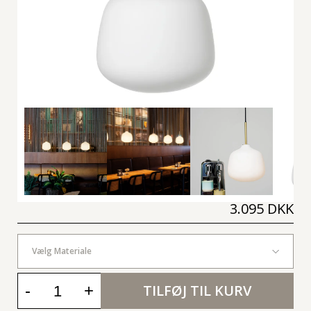
3.095 DKK
Vælg Materiale
-
+
TILFØJ TIL KURV