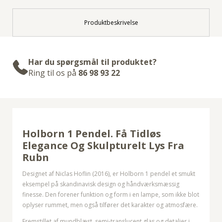
Produktbeskrivelse
Har du spørgsmål til produktet?
Ring til os på
86 98 93 22
Holborn 1 Pendel. Få Tidløs
Elegance Og Skulpturelt Lys Fra
Rubn
Designet af Niclas Hoflin (2016), er Holborn 1 pendel et smukt
eksempel på skandinavisk design og håndværksmæssig
finesse. Den forener funktion og form i en lampe, som ikke blot
oplyser rummet, men også tilfører det karakter og atmosfære.
Fremstillet af mundblæst, semi-translucent glas og detaljer i