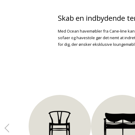
Skab en indbydende te
Med Ocean havemøbler fra
Cane-line
kan 
sofaer og havestole gør det nemt at indre
for dig, der ønsker eksklusive loungemøble