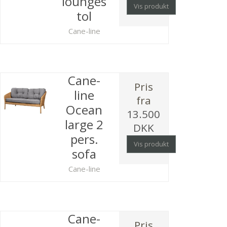
lounges
Vis produkt
tol
Cane-line
Cane-
Pris
line
fra
Ocean
13.500
large 2
DKK
pers.
Vis produkt
sofa
Cane-line
Cane-
Pris