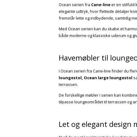
Ocean serien fra
Cane-line
er en stilfuld
elegante udtryk, hvor flettede detaljer 
fremstår lette og indbydende, samtidig med 
Med Ocean serien kan du skabe et harmoni
både moderne og klassiske uderum og give
Havemøbler til lounge
I Ocean serien fra
Cane-line
finder du fler
loungestol
,
Ocean large loungestol
s
terrassen.
De forskellige møbler i serien kan kombin
tilpasse loungeområdet til terrassen og an
Let og elegant design m