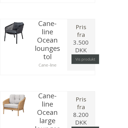
Cane-
Pris
line
fra
Ocean
3.500
lounges
DKK
tol
Vis produkt
Cane-line
Cane-
Pris
line
fra
Ocean
8.200
large
DKK