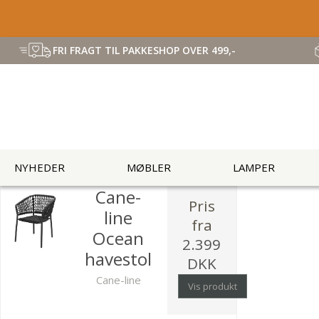
FRI FRAGT TIL PAKKESHOP OVER 499,-
NYHEDER
MØBLER
LAMPER
Cane-
Pris
line
fra
Ocean
2.399
havestol
DKK
Cane-line
Vis produkt