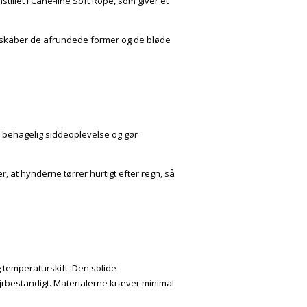
tillet i Cane-line Soft Rope, som giver et
ig skaber de afrundede former og de bløde
 behagelig siddeoplevelse og gør
, at hynderne tørrer hurtigt efter regn, så
og temperaturskift. Den solide
jrbestandigt. Materialerne kræver minimal