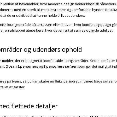
 kollektion af havemøbler, hvor moderne design møder klassisk håndværk. 
kombineres med en stærk aluminiumsramme og komfortable hynder. Resultat
at de er udviklet til at kunne holde til livet udendørs.
sk loungeområde på terrassen eller i haven, hvor komfort og design går h
r en afslappet atmosfære, hvor det er rart at samles og nyde udelivet.
områder og udendørs ophold
e møbler, der er designet til komfortable loungeområder. Serien omfatter
amt
Ocean 2 personers
og
3 personers sofaer
, som gør det muligt at i
eres på tværs, så du kan skabe en fleksibel indretning med både sofaer og
tallet af gæster.
ed flettede detaljer