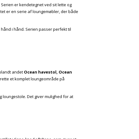
Serien er kendetegnet ved sit lette og
et er en serie af loungemøbler, der både
ånd i hånd. Serien passer perfekt til
 blandt andet
Ocean
havestol,
Ocean
ndrette et komplet loungeområde på
 loungestole. Det giver mulighed for at