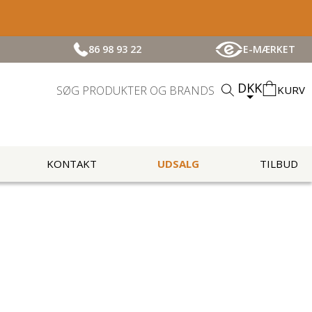
86 98 93 22
E-MÆRKET
DKK
KURV
KONTAKT
UDSALG
TILBUD