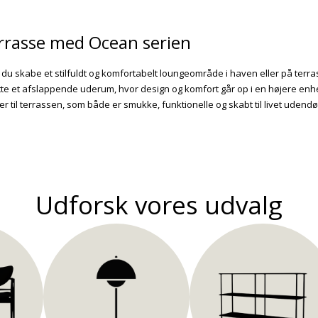
rrasse med Ocean serien
du skabe et stilfuldt og komfortabelt loungeområde i haven eller på terr
tte et afslappende uderum, hvor design og komfort går op i en højere enhe
r til terrassen, som både er smukke, funktionelle og skabt til livet udendø
Udforsk vores udvalg