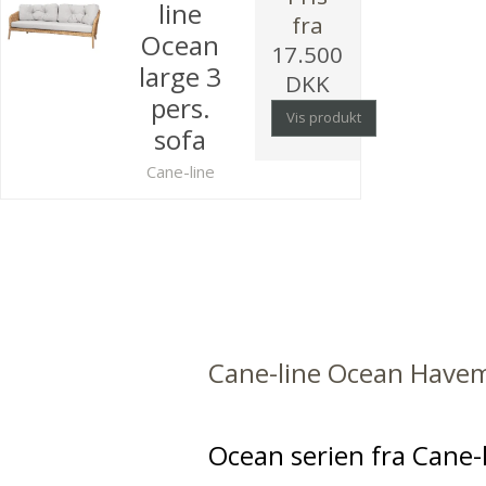
line
fra
Ocean
17.500
large 3
DKK
pers.
Vis produkt
sofa
Cane-line
Cane-line Ocean Have
Ocean serien fra Cane-