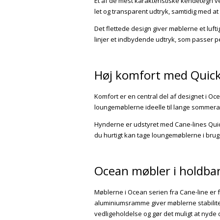
Et af de mest karakteristiske kendetegn 
let og transparent udtryk, samtidig med at 
Det flettede design giver møblerne et luf
linjer et indbydende udtryk, som passer pe
Høj komfort med Quick
Komfort er en central del af designet i Oc
loungemøblerne ideelle til lange sommera
Hynderne er udstyret med Cane-lines QuickD
du hurtigt kan tage loungemøblerne i brug
Ocean møbler i holdbar
Møblerne i Ocean serien fra
Cane-line
er f
aluminiumsramme giver møblerne stabilite
vedligeholdelse og gør det muligt at nyde