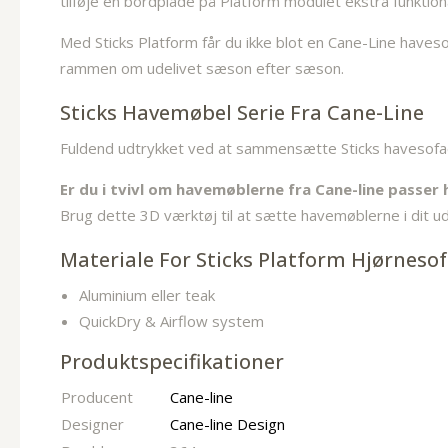
tilføje en bordplade på Platform modulet ekstra funktiona
Med Sticks Platform får du ikke blot en Cane-Line have
rammen om udelivet sæson efter sæson.
Sticks Havemøbel Serie Fra Cane-Line
Fuldend udtrykket ved at sammensætte Sticks havesofaen
Er du i tvivl om havemøblerne fra Cane-line passer
Brug dette 3D værktøj til at sætte havemøblerne i dit ude
Materiale For Sticks Platform Hjørnesof
Aluminium eller teak
QuickDry & Airflow system
Produktspecifikationer
Producent
Cane-line
Designer
Cane-line Design