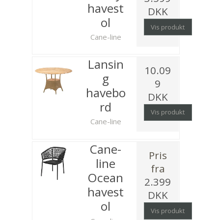
havest
DKK
ol
Vis produkt
Cane-line
Lansin
10.09
g
9
havebo
DKK
rd
Vis produkt
Cane-line
Cane-
Pris
line
fra
Ocean
2.399
havest
DKK
ol
Vis produkt