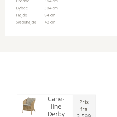
Bredde
364 cm
Dybde
304 cm
Højde
84 cm
Sædehøjde
42 cm
Cane-
Pris
line
fra
Derby
3.599