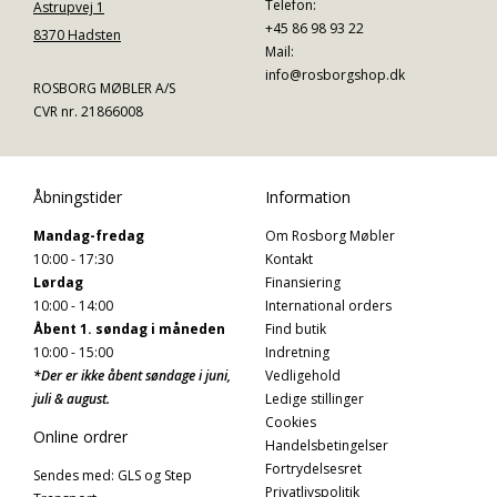
Telefon:
Astrupvej 1
+45 86 98 93 22
8370 Hadsten
Mail:
info@rosborgshop.dk
ROSBORG MØBLER A/S
CVR nr. 21866008
Åbningstider
Information
Mandag-fredag
Om Rosborg Møbler
10:00 - 17:30
Kontakt
Lørdag
Finansiering
10:00 - 14:00
International orders
Åbent 1. søndag i måneden
Find butik
10:00 - 15:00
Indretning
*Der er ikke åbent søndage i juni,
Vedligehold
juli & august.
Ledige stillinger
Cookies
Online ordrer
Handelsbetingelser
Fortrydelsesret
Sendes med: GLS og Step
Privatlivspolitik