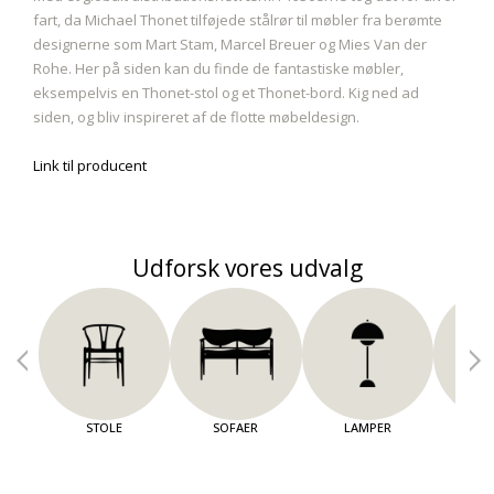
fart, da Michael Thonet tilføjede stålrør til møbler fra berømte
designerne som Mart Stam, Marcel Breuer og Mies Van der
Rohe. Her på siden kan du finde de fantastiske møbler,
eksempelvis en Thonet-stol og et Thonet-bord. Kig ned ad
siden, og bliv inspireret af de flotte møbeldesign.
Link til producent
Udforsk vores udvalg
STOLE
SOFAER
LAMPER
OPBE