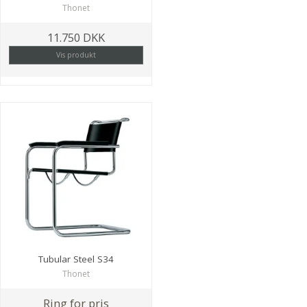
Thonet
11.750 DKK
Vis produkt
Tubular Steel S34
Thonet
Ring for pris