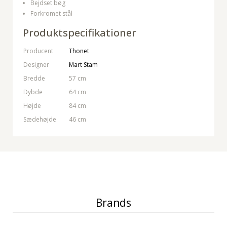
Bejdset bøg
Forkromet stål
Produktspecifikationer
Producent
Thonet
Designer
Mart Stam
Bredde
57 cm
Dybde
64 cm
Højde
84 cm
Sædehøjde
46 cm
Brands