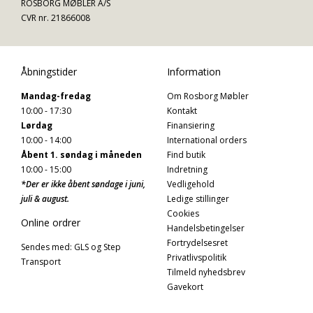
ROSBORG MØBLER A/S
CVR nr. 21866008
Åbningstider
Information
Mandag-fredag
Om Rosborg Møbler
10:00 - 17:30
Kontakt
Lørdag
Finansiering
10:00 - 14:00
International orders
Åbent 1. søndag i måneden
Find butik
10:00 - 15:00
Indretning
*Der er ikke åbent søndage i juni,
Vedligehold
juli & august.
Ledige stillinger
Cookies
Online ordrer
Handelsbetingelser
Fortrydelsesret
Sendes med: GLS og Step
Privatlivspolitik
Transport
Tilmeld nyhedsbrev
Gavekort