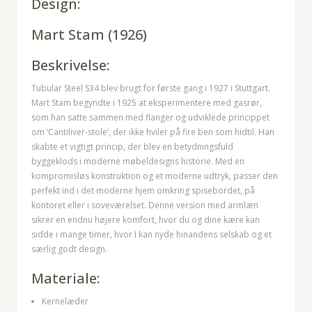
Design:
Mart Stam
(1926)
Beskrivelse:
Tubular Steel S34 blev brugt for første gang i 1927 i Stuttgart.
Mart Stam begyndte i 1925 at eksperimentere med gasrør,
som han satte sammen med flanger og udviklede princippet
om ’Cantiliver-stole’, der ikke hviler på fire ben som hidtil. Han
skabte et vigtigt princip, der blev en betydningsfuld
byggeklods i moderne møbeldesigns historie. Med en
kompromisløs konstruktion og et moderne udtryk, passer den
perfekt ind i det moderne hjem omkring spisebordet, på
kontoret eller i soveværelset. Denne version med armlæn
sikrer en endnu højere komfort, hvor du og dine kære kan
sidde i mange timer, hvor I kan nyde hinandens selskab og et
særlig godt design.
Materiale:
Kernelæder