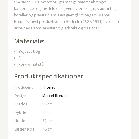
S64 siden 1930 været brugt i mange sammenhænge:
konference- og mødelokaler, venteværelser, restauranter,
hoteller og private hjem. Designet går tilbage til Marcel
Breuer’s mest produktive år i Berlin fra 1928-1931, hvor han
arbejdede som selvstændig arkitekt og designer.
Materiale:
Bejdset bøg
Flet
Forkromet stål
Produktspecifikationer
Producent
Thonet
Designer
Marcel Breuer
Bredde
58 cm
Dybde
62 cm
Højde
82 cm
Sædehøjde
46 cm