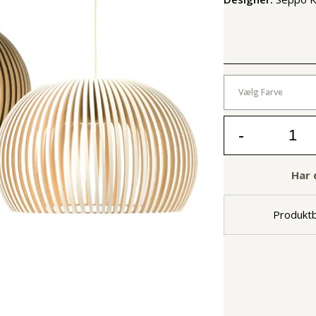
Vælg Farve
-
Har 
Produktb