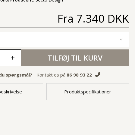
Fra
7.340 DKK
TILFØJ TIL KURV
+
du spørgsmål?
Kontakt os på
86 98 93 22
eskrivelse
Produktspecifikationer