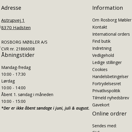
Adresse
Information
Astrupvej 1
Om Rosborg Møbler
i
Kontakt
8370 Hadsten
International orders
Find butik
ROSBORG MØBLER A/S
e
Indretning
CVR nr. 21866008
Åbningstider
Vedligehold
Ledige stillinger
Mandag-fredag
Cookies
10:00 - 17:30
Handelsbetingelser
Lørdag
Fortrydelsesret
10:00 - 14:00
Privatlivspolitik
Åbent 1. søndag i måneden
Tilmeld nyhedsbrev
10:00 - 15:00
Gavekort
*Der er ikke åbent søndage i juni, juli & august.
Online ordrer
Sendes med: