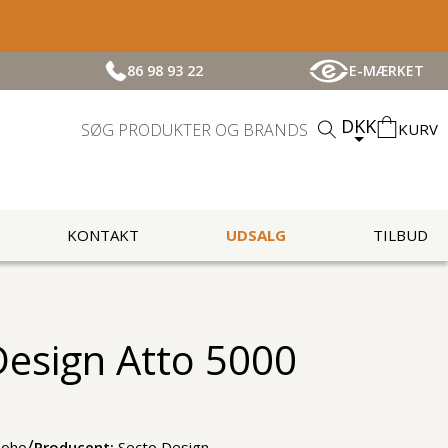
86 98 93 22
E-MÆRKET
DKK
KURV
KONTAKT
UDSALG
TILBUD
Design Atto 5000
/
Koho
Producent:
Secto Design