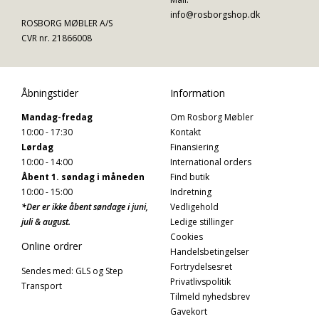
info@rosborgshop.dk
ROSBORG MØBLER A/S
CVR nr. 21866008
Åbningstider
Information
Mandag-fredag
Om Rosborg Møbler
10:00 - 17:30
Kontakt
Lørdag
Finansiering
10:00 - 14:00
International orders
Åbent 1. søndag i måneden
Find butik
10:00 - 15:00
Indretning
*Der er ikke åbent søndage i juni,
Vedligehold
juli & august.
Ledige stillinger
Cookies
Online ordrer
Handelsbetingelser
Fortrydelsesret
Sendes med: GLS og Step
Privatlivspolitik
Transport
Tilmeld nyhedsbrev
Gavekort