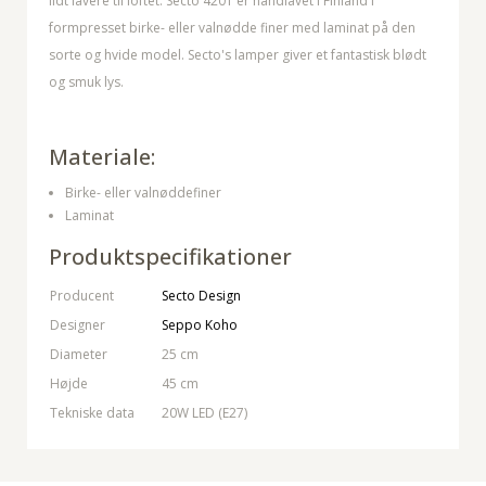
lidt lavere til loftet. Secto 4201 er håndlavet i Finland i
formpresset birke- eller valnødde finer med laminat på den
sorte og hvide model. Secto's lamper giver et fantastisk blødt
og smuk lys.
Materiale:
Birke- eller valnøddefiner
Laminat
Produktspecifikationer
Producent
Secto Design
Designer
Seppo Koho
Diameter
25 cm
Højde
45 cm
Tekniske data
20W LED (E27)