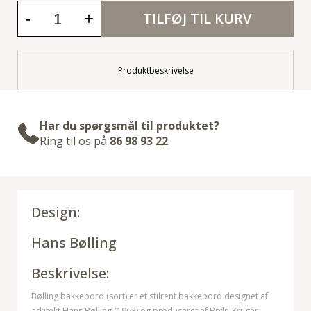
-
+
TILFØJ TIL KURV
Produktbeskrivelse
Har du spørgsmål til produktet?
Ring til os på
86 98 93 22
Design:
Hans Bølling
Beskrivelse:
Bølling bakkebord (sort) er et stilrent bakkebord designet af
arkitekt Hans Bølling (1963) og produceret af Brdr. Krüger.