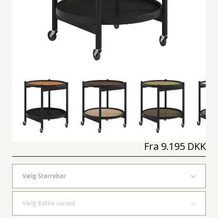
Fra
9.195 DKK
Vælg Størrelser
Vælg Bakke variant