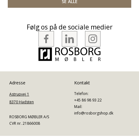
SE ALLE
Følg os på de sociale medier
Adresse
Kontakt
Telefon:
Astrupvej 1
+45 86 98 93 22
8370 Hadsten
Mail:
info@rosborgshop.dk
ROSBORG MØBLER A/S
CVR nr. 21866008