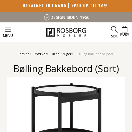
UDSALGET ER I GANG | SPAR OP TIL 70%
DESIGN SIDEN 1966
KURV
MENU
SØG
Forside
Mærker
Brdr. Krüger
Bølling bakkebord (Sort)
Bølling Bakkebord (Sort)