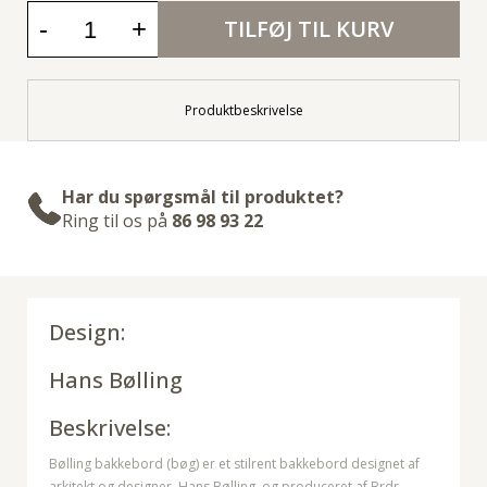
-
+
TILFØJ TIL KURV
Produktbeskrivelse
Har du spørgsmål til produktet?
Ring til os på
86 98 93 22
Design:
Hans Bølling
Beskrivelse:
Bølling bakkebord (bøg) er et stilrent bakkebord designet af
arkitekt og designer, Hans Bølling, og produceret af Brdr.