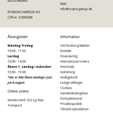
Mail:
info@rosborgshop.dk
ROSBORG MØBLER A/S
CVR nr. 21866008
Åbningstider
Information
Mandag-fredag
Om Rosborg Møbler
10:00 - 17:30
Kontakt
Lørdag
Finansiering
10:00 - 14:00
International orders
Åbent 1. søndag i måneden
Find butik
10:00 - 15:00
Indretning
*Der er ikke åbent søndage i juni,
Vedligehold
juli & august.
Ledige stillinger
Cookies
Online ordrer
Handelsbetingelser
Fortrydelsesret
Sendes med: GLS og Step
Privatlivspolitik
Transport
Tilmeld nyhedsbrev