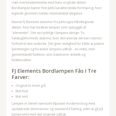
i tæt overensstemmelse med hans originale skitser.
Bordlampen bærer Finn Juhls karakteristiske formsprog, hvor
legende geometri møder minimalistisk elegance.
Navnet FJ Elements stammer fra Juhls egne håndtegnede
skitser, hvor han beskrev lampen som opbygget af
"elementer". Det ses tydeligt i lampens design: To
halvkugleformede skærme, hvor den øverste del kan roteres i
forhold til den nederste. Det giver mulighed for både at justere
lysretningen og forandre lampens udtryk – en enkel, men
gennemtænkt funktion, som balancerer æstetik og
funktionalitet.
FJ Elements Bordlampen Fås I Tre
Farver:
Original to-tonet grå
Mat hvid
Mat sort
Lampen er blevet nænsomt tilpasset moderne brug med
opdaterede dimensioner og standard E-fatning, uden at gå på
kompromis med det originale udtryk.