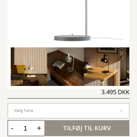
3.495 DKK
Vælg Farve
-
+
TILFØJ TIL KURV