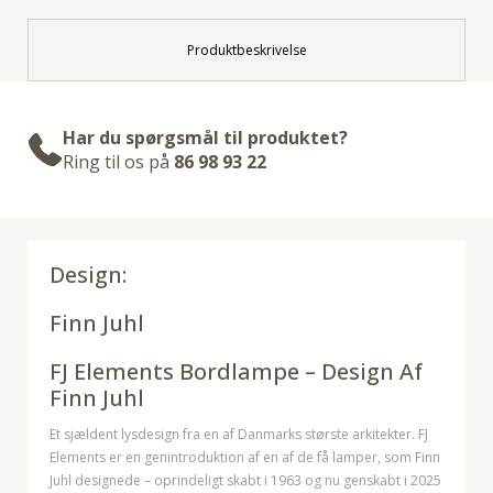
Produktbeskrivelse
Har du spørgsmål til produktet?
Ring til os på
86 98 93 22
Design:
Finn Juhl
FJ Elements Bordlampe – Design Af
Finn Juhl
Et sjældent lysdesign fra en af Danmarks største arkitekter. FJ
Elements er en genintroduktion af en af de få lamper, som Finn
Juhl designede – oprindeligt skabt i 1963 og nu genskabt i 2025