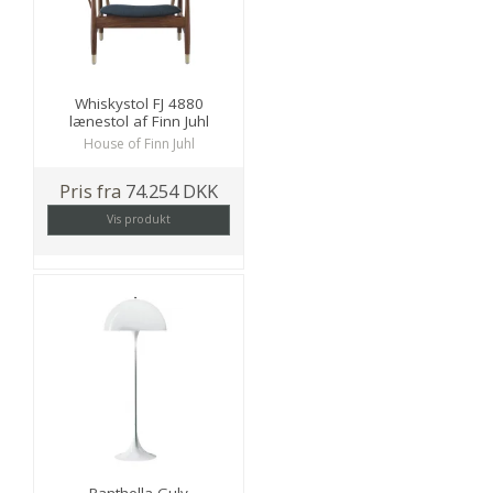
Whiskystol FJ 4880
lænestol af Finn Juhl
House of Finn Juhl
Pris fra
74.254 DKK
Vis produkt
Panthella Gulv