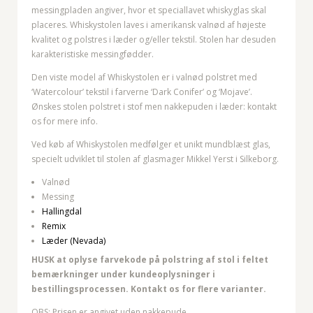
messingpladen angiver, hvor et speciallavet whiskyglas skal
placeres. Whiskystolen laves i amerikansk valnød af højeste
kvalitet og polstres i læder og/eller tekstil. Stolen har desuden
karakteristiske messingfødder.
Den viste model af Whiskystolen er i valnød polstret med
‘Watercolour’ tekstil i farverne ‘Dark Conifer’ og ‘Mojave’.
Ønskes stolen polstret i stof men nakkepuden i læder: kontakt
os for mere info.
Ved køb af Whiskystolen medfølger et unikt mundblæst glas,
specielt udviklet til stolen af glasmager Mikkel Yerst i Silkeborg.
Valnød
Messing
Hallingdal
Remix
Læder (Nevada)
HUSK
at oplyse farvekode på polstring af stol i feltet
bemærkninger under kundeoplysninger i
bestillingsprocessen.
Kontakt os for flere varianter.
OBS: Prisen er angivet uden nakkepude.