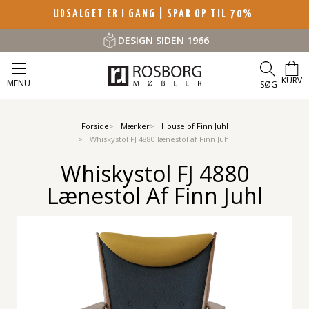
UDSALGET ER I GANG | SPAR OP TIL 70%
DESIGN SIDEN 1966
KURV
MENU
SØG
Forside
Mærker
House of Finn Juhl
Whiskystol FJ 4880 lænestol af Finn Juhl
Whiskystol FJ 4880
Lænestol Af Finn Juhl