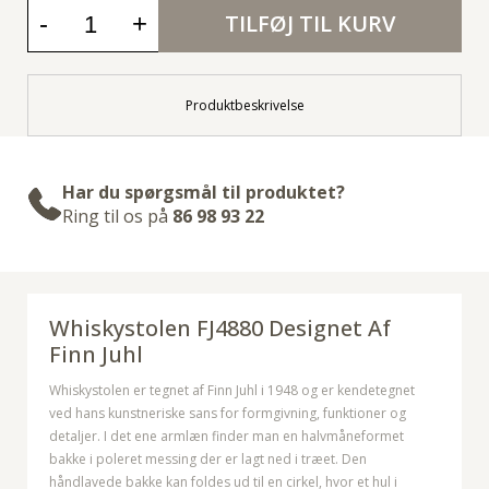
-
+
TILFØJ TIL KURV
Produktbeskrivelse
Har du spørgsmål til produktet?
Ring til os på
86 98 93 22
Whiskystolen FJ4880 Designet Af
Finn Juhl
Whiskystolen er tegnet af Finn Juhl i 1948 og er kendetegnet
ved hans kunstneriske sans for formgivning, funktioner og
detaljer. I det ene armlæn finder man en halvmåneformet
bakke i poleret messing der er lagt ned i træet. Den
håndlavede bakke kan foldes ud til en cirkel, hvor et hul i