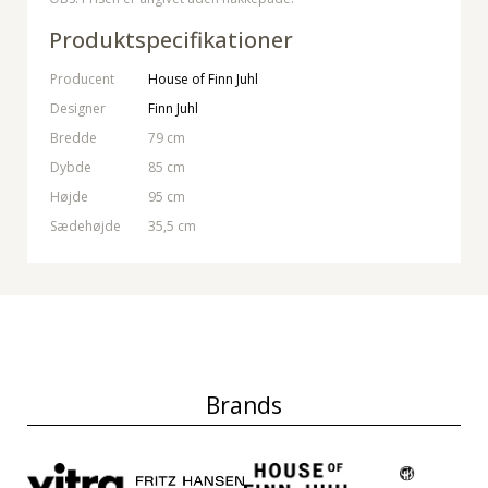
Produktspecifikationer
Producent
House of Finn Juhl
Designer
Finn Juhl
Bredde
79 cm
Dybde
85 cm
Højde
95 cm
Sædehøjde
35,5 cm
Brands