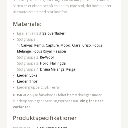
serien er et eksempel på en helt ny type stol, der kombinerer
ultimativ lethed med stor komfort.
Materiale:
Eg eller valnød (
se overflader
)
Stofgruppe
1:
Canvas
,
Remix
,
Capture
,
Mood
,
Clara
,
Crisp
,
Focus
Melange
,
Focus Royal
,
Passion
Stofgruppe 2:
Re-Wool
Stofgruppe 3:
Fiord
,
Hallingdal
Stofgruppe 4:
Divina Melange
,
Keiga
Læder (Loke)
Læder (Thor)
Lædergruppe C: Sif, Terra
HUSK
at oplyse farvekode i feltet bemærkninger under
kundeoplysninger i bestillingsprocessen.
Ring for flere
varianter.
Produktspecifikationer