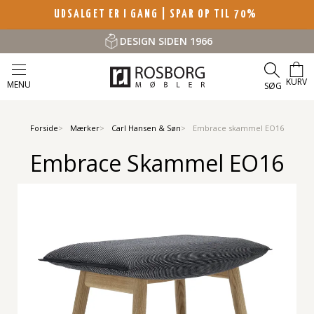
UDSALGET ER I GANG | SPAR OP TIL 70%
DESIGN SIDEN 1966
KURV
MENU
SØG
Forside
Mærker
Carl Hansen & Søn
Embrace skammel EO16
Embrace Skammel EO16