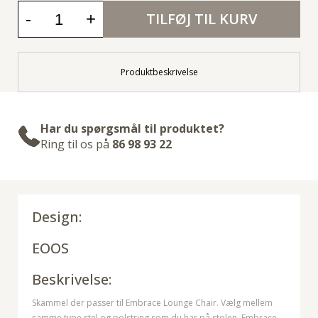
-
+
TILFØJ TIL KURV
Produktbeskrivelse
Har du spørgsmål til produktet?
Ring til os på
86 98 93 22
Design:
EOOS
Beskrivelse:
Skammel der passer til Embrace Lounge Chair. Vælg mellem
samme type stel og polstring som du har på stolen. Embrace