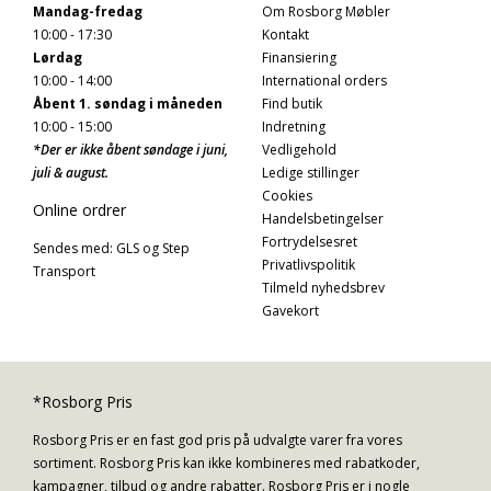
Mandag-fredag
Om Rosborg Møbler
10:00 - 17:30
Kontakt
Lørdag
Finansiering
10:00 - 14:00
International orders
Åbent 1. søndag i måneden
Find butik
10:00 - 15:00
Indretning
*Der er ikke åbent søndage i juni,
Vedligehold
juli & august.
Ledige stillinger
Cookies
Online ordrer
Handelsbetingelser
Fortrydelsesret
Sendes med: GLS og Step
Privatlivspolitik
Transport
Tilmeld nyhedsbrev
Gavekort
*Rosborg Pris
Rosborg Pris er en fast god pris på udvalgte varer fra vores
sortiment. Rosborg Pris kan ikke kombineres med rabatkoder,
kampagner, tilbud og andre rabatter. Rosborg Pris er i nogle