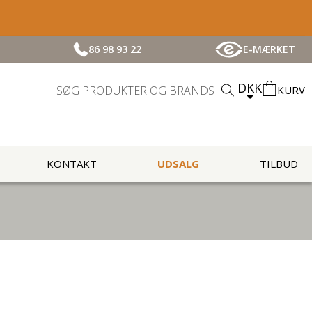
86 98 93 22
E-MÆRKET
DKK
KURV
KONTAKT
UDSALG
TILBUD