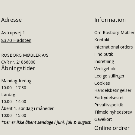
Adresse
Information
Astrupvej 1
Om Rosborg Møbler
i
Kontakt
8370 Hadsten
International orders
Find butik
ROSBORG MØBLER A/S
e
Indretning
CVR nr. 21866008
Åbningstider
Vedligehold
Ledige stillinger
Mandag-fredag
Cookies
10:00 - 17:30
Handelsbetingelser
Lørdag
Fortrydelsesret
10:00 - 14:00
Privatlivspolitik
Åbent 1. søndag i måneden
Tilmeld nyhedsbrev
10:00 - 15:00
Gavekort
*Der er ikke åbent søndage i juni, juli & august.
Online ordrer