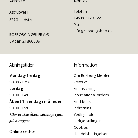
Adresse
Kontakt
Telefon:
Astrupvej 1
+45 86 98 93 22
8370 Hadsten
Mail:
info@rosborgshop.dk
ROSBORG MØBLER A/S
CVR nr. 21866008
Åbningstider
Information
Mandag-fredag
Om Rosborg Møbler
10:00 - 17:30
Kontakt
Lørdag
Finansiering
10:00 - 14:00
International orders
Åbent 1. søndag i måneden
Find butik
10:00 - 15:00
Indretning
*Der er ikke åbent søndage i juni,
Vedligehold
juli & august.
Ledige stillinger
Cookies
Online ordrer
Handelsbetingelser