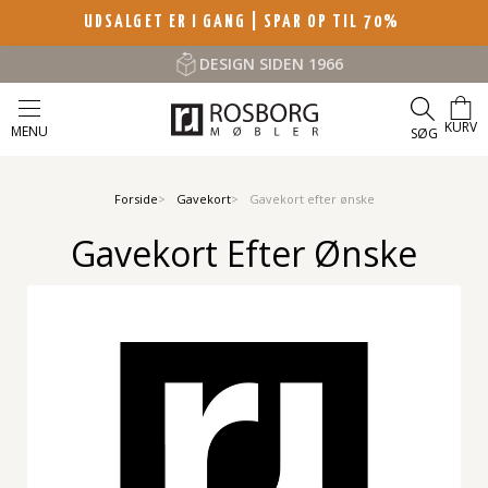
UDSALGET ER I GANG | SPAR OP TIL 70%
DESIGN SIDEN 1966
KURV
MENU
SØG
Forside
Gavekort
Gavekort efter ønske
Gavekort Efter Ønske