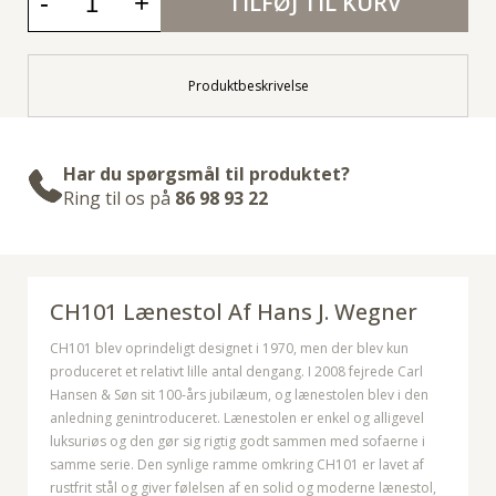
-
+
TILFØJ TIL KURV
Produktbeskrivelse
Har du spørgsmål til produktet?
Ring til os på
86 98 93 22
CH101 Lænestol Af
Hans J. Wegner
CH101 blev oprindeligt designet i 1970, men der blev kun
produceret et relativt lille antal dengang. I 2008 fejrede Carl
Hansen & Søn sit 100-års jubilæum, og lænestolen blev i den
anledning genintroduceret. Lænestolen er enkel og alligevel
luksuriøs og den gør sig rigtig godt sammen med sofaerne i
samme serie. Den synlige ramme omkring CH101 er lavet af
rustfrit stål og giver følelsen af en solid og moderne lænestol,