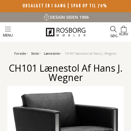
UDSALGET ER I GANG | SPAR OP TIL 70%
DESIGN SIDEN 1966
KURV
MENU
SØG
Forside
Stole
Lænestole
CH101 lænestol af Hans J. Wegner
CH101 Lænestol Af Hans J.
Wegner