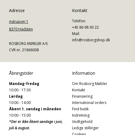
Adresse
Kontakt
Telefon:
Astrupvej 1
+45 86 98 93 22
8370 Hadsten
Mail:
info@rosborgshop.dk
ROSBORG MØBLER A/S
CVR nr. 21866008
Åbningstider
Information
Mandag-fredag
Om Rosborg Møbler
10:00 - 17:30
Kontakt
Lørdag
Finansiering
10:00 - 14:00
International orders
Åbent 1. søndag i måneden
Find butik
10:00 - 15:00
Indretning
*Der er ikke åbent søndage i juni,
Vedligehold
juli & august.
Ledige stillinger
Cookies