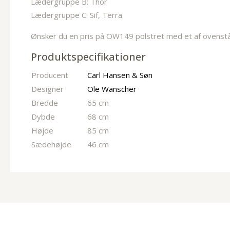
Lædergruppe B: Thor
Lædergruppe C: Sif, Terra
Ønsker du en pris på OW149 polstret med et af ovenstå
Produktspecifikationer
Producent
Carl Hansen & Søn
Designer
Ole Wanscher
Bredde
65 cm
Dybde
68 cm
Højde
85 cm
Sædehøjde
46 cm