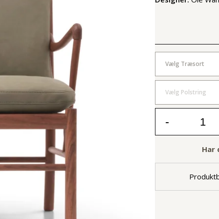
Vælg Træsort
Vælg Polstring
-
Har 
Produktb