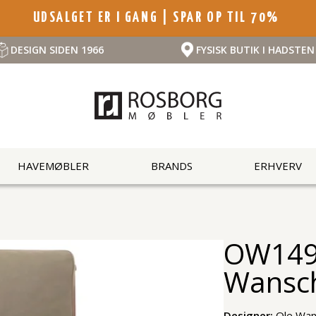
UDSALGET ER I GANG | SPAR OP TIL 70%
DESIGN SIDEN 1966
FYSISK BUTIK I HADSTEN
HAVEMØBLER
BRANDS
ERHVERV
OW149 
Wansc
Designer:
Ole Wan