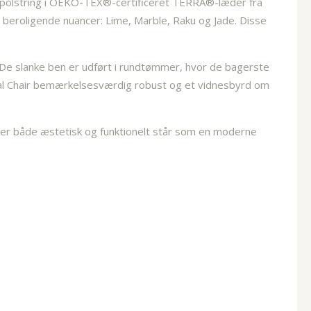
s polstring i OEKO-TEX®-certificeret TERRA®-læder fra
e, beroligende nuancer: Lime, Marble, Raku og Jade. Disse
. De slanke ben er udført i rundtømmer, hvor de bagerste
onial Chair bemærkelsesværdig robust og et vidnesbyrd om
er både æstetisk og funktionelt står som en moderne