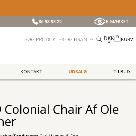
86 98 93 22
E-MÆRKET
DKK
KURV
KONTAKT
UDSALG
TILBUD
Colonial Chair Af Ole
her
/
scher
Producent:
Carl Hansen & Søn