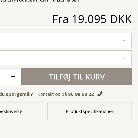
Fra
19.095 DKK
TILFØJ TIL KURV
+
du spørgsmål?
Kontakt os på
86 98 93 22
eskrivelse
Produktspecifikationer