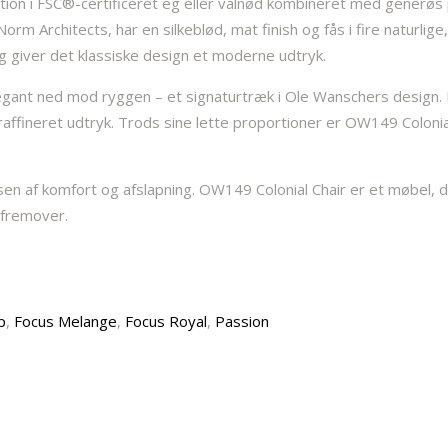
ktion i FSC®-certificeret eg eller valnød kombineret med generø
m Architects, har en silkeblød, mat finish og fås i fire naturlig
g giver det klassiske design et moderne udtryk.
 elegant ned mod ryggen – et signaturtræk i Ole Wanschers design
t raffineret udtryk. Trods sine lette proportioner er OW149 Col
 af komfort og afslapning. OW149 Colonial Chair er et møbel, d
 fremover.
p
,
Focus Melange
,
Focus Royal
,
Passion