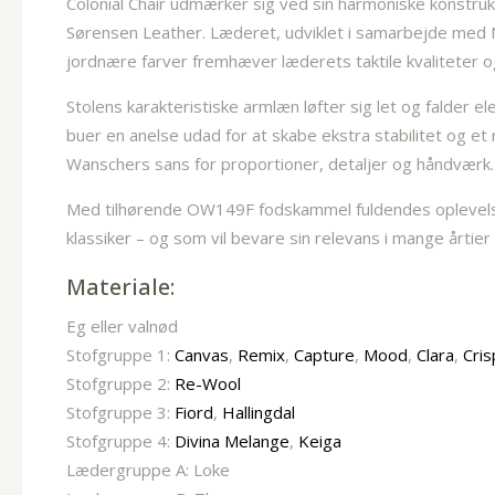
Colonial Chair udmærker sig ved sin harmoniske konstru
Sørensen Leather. Læderet, udviklet i samarbejde med Nor
jordnære farver fremhæver læderets taktile kvaliteter o
Stolens karakteristiske armlæn løfter sig let og falder
buer en anelse udad for at skabe ekstra stabilitet og e
Wanschers sans for proportioner, detaljer og håndværk.
Med tilhørende OW149F fodskammel fuldendes oplevelsen
klassiker – og som vil bevare sin relevans i mange årtier
Materiale:
Eg eller valnød
Stofgruppe 1:
Canvas
,
Remix
,
Capture
,
Mood
,
Clara
,
Cris
Stofgruppe 2:
Re-Wool
Stofgruppe 3:
Fiord
,
Hallingdal
Stofgruppe 4:
Divina Melange
,
Keiga
Lædergruppe A: Loke