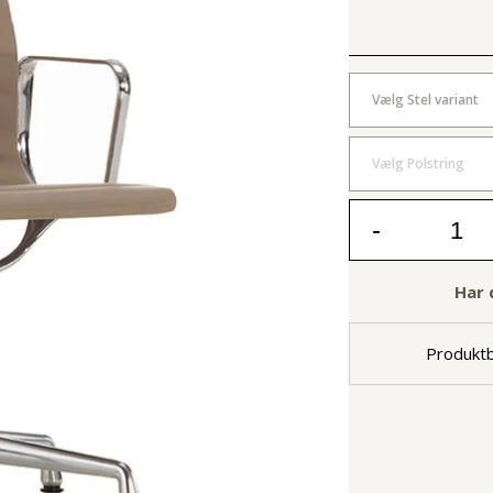
Vælg Stel variant
Vælg Polstring
-
Har 
Produktb