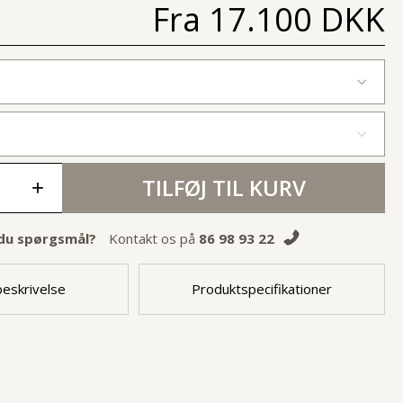
Fra
17.100 DKK
TILFØJ TIL KURV
+
du spørgsmål?
Kontakt os på
86 98 93 22
eskrivelse
Produktspecifikationer