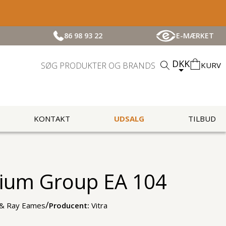
86 98 93 22
E-MÆRKET
DKK
KURV
KONTAKT
UDSALG
TILBUD
ium Group EA 104
/
 & Ray Eames
Producent:
Vitra