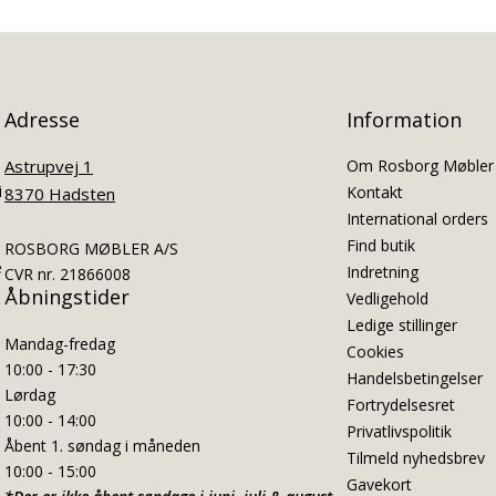
Adresse
Information
Astrupvej 1
Om Rosborg Møbler
i
Kontakt
8370 Hadsten
International orders
Find butik
ROSBORG MØBLER A/S
e
Indretning
CVR nr. 21866008
Åbningstider
Vedligehold
Ledige stillinger
Mandag-fredag
Cookies
10:00 - 17:30
Handelsbetingelser
Lørdag
Fortrydelsesret
10:00 - 14:00
Privatlivspolitik
Åbent 1. søndag i måneden
Tilmeld nyhedsbrev
10:00 - 15:00
Gavekort