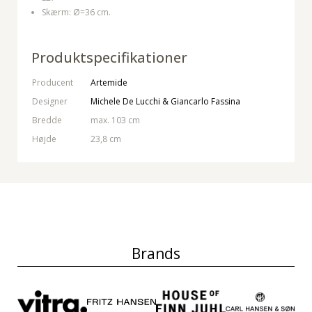
Skærm: Ø=36 cm.
Produktspecifikationer
Producent
Artemide
Designer
Michele De Lucchi & Giancarlo Fassina
Bredde
max. 103 cm
Højde
23,8 cm
Brands