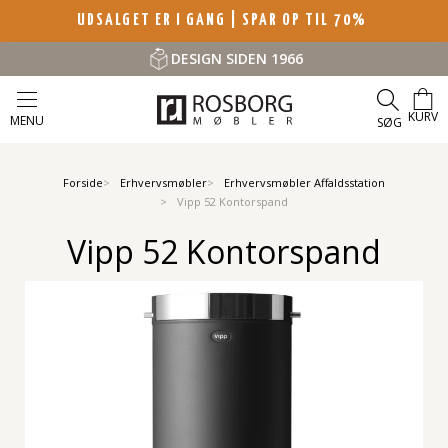
UDSALGET ER I GANG | SPAR OP TIL 70%
DESIGN SIDEN 1966
KURV
MENU
SØG
Forside
Erhvervsmøbler
Erhvervsmøbler Affaldsstation
Vipp 52 Kontorspand
Vipp 52 Kontorspand