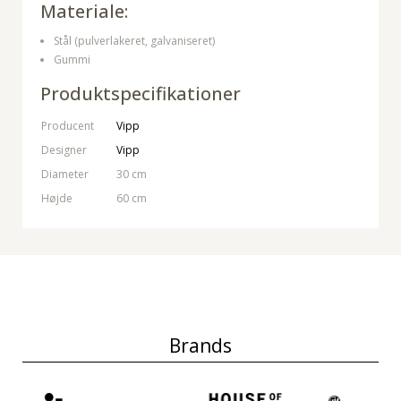
Materiale:
Stål (pulverlakeret, galvaniseret)
Gummi
Produktspecifikationer
Producent
Vipp
Designer
Vipp
Diameter
30 cm
Højde
60 cm
Brands