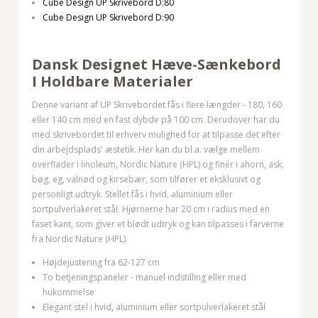
Cube Design UP Skrivebord D:80
Cube Design UP Skrivebord D:90
Dansk Designet Hæve-Sænkebord
I Holdbare Materialer
Denne variant af UP Skrivebordet fås i flere længder - 180, 160
eller 140 cm med en fast dybde på 100 cm. Derudover har du
med skrivebordet til erhverv mulighed for at tilpasse det efter
din arbejdsplads' æstetik. Her kan du bl.a. vælge mellem
overflader i linoleum, Nordic Nature (HPL) og finér i ahorn, ask,
bøg, eg, valnød og kirsebær, som tilfører et eksklusivt og
personligt udtryk. Stellet fås i hvid, aluminium eller
sortpulverlakeret stål. Hjørnerne har 20 cm i radius med en
faset kant, som giver et blødt udtryk og kan tilpasses i farverne
fra Nordic Nature (HPL).
Højdejustering fra 62-127 cm
To betjeningspaneler - manuel indstilling eller med
hukommelse
Elegant stel i hvid, aluminium eller sortpulverlakeret stål