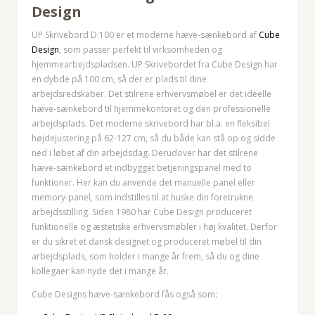
Design
UP Skrivebord D:100 er et moderne hæve-sænkebord af
Cube
Design
, som passer perfekt til virksomheden og
hjemmearbejdspladsen. UP Skrivebordet fra Cube Design har
en dybde på 100 cm, så der er plads til dine
arbejdsredskaber. Det stilrene erhvervsmøbel er det ideelle
hæve-sænkebord til hjemmekontoret og den professionelle
arbejdsplads. Det moderne skrivebord har bl.a. en fleksibel
højdejustering på 62-127 cm, så du både kan stå op og sidde
ned i løbet af din arbejdsdag. Derudover har det stilrene
hæve-sænkebord et indbygget betjeningspanel med to
funktioner. Her kan du anvende det manuelle panel eller
memory-panel, som indstilles til at huske din foretrukne
arbejdsstilling. Siden 1980 har Cube Design produceret
funktionelle og æstetiske erhvervsmøbler i høj kvalitet. Derfor
er du sikret et dansk designet og produceret møbel til din
arbejdsplads, som holder i mange år frem, så du og dine
kollegaer kan nyde det i mange år.
Cube Designs hæve-sænkebord fås også som: