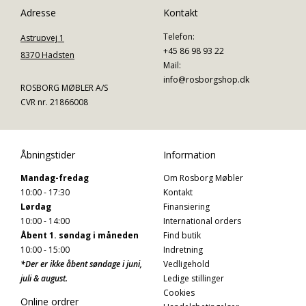
Adresse
Kontakt
Telefon:
Astrupvej 1
+45 86 98 93 22
8370 Hadsten
Mail:
info@rosborgshop.dk
ROSBORG MØBLER A/S
CVR nr. 21866008
Åbningstider
Information
Mandag-fredag
Om Rosborg Møbler
10:00 - 17:30
Kontakt
Lørdag
Finansiering
10:00 - 14:00
International orders
Åbent 1. søndag i måneden
Find butik
10:00 - 15:00
Indretning
*Der er ikke åbent søndage i juni,
Vedligehold
juli & august.
Ledige stillinger
Cookies
Online ordrer