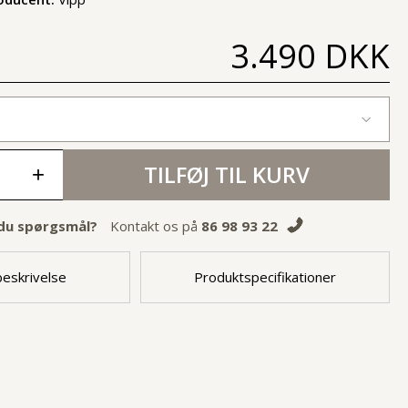
3.490 DKK
TILFØJ TIL KURV
+
du spørgsmål?
Kontakt os på
86 98 93 22
eskrivelse
Produktspecifikationer