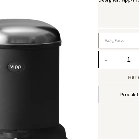
Vælg Farve
-
Har 
Produktb