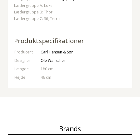
Lædergruppe A: Loke
Lædergruppe B: Thor
Lædergruppe C: Sif, Terra
Produktspecifikationer
Producent
Carl Hansen & Søn
Designer
Ole Wanscher
Længde
180 cm
Højde
46 cm
Brands