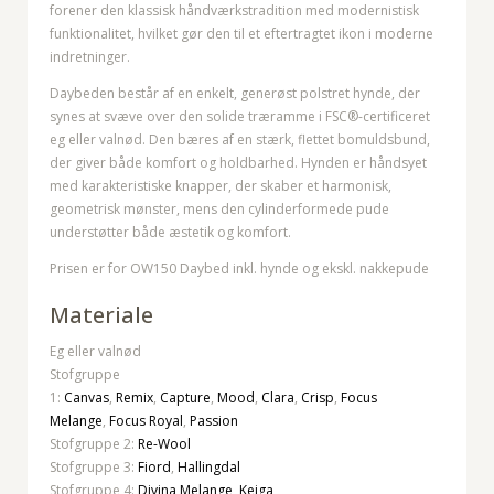
forener den klassisk håndværkstradition med modernistisk
funktionalitet, hvilket gør den til et eftertragtet ikon i moderne
indretninger.
Daybeden består af en enkelt, generøst polstret hynde, der
synes at svæve over den solide træramme i FSC®-certificeret
eg eller valnød. Den bæres af en stærk, flettet bomuldsbund,
der giver både komfort og holdbarhed. Hynden er håndsyet
med karakteristiske knapper, der skaber et harmonisk,
geometrisk mønster, mens den cylinderformede pude
understøtter både æstetik og komfort.
Prisen er for OW150 Daybed inkl. hynde og ekskl. nakkepude
Materiale
Eg eller valnød
Stofgruppe
1:
Canvas
,
Remix
,
Capture
,
Mood
,
Clara
,
Crisp
,
Focus
Melange
,
Focus Royal
,
Passion
Stofgruppe 2:
Re-Wool
Stofgruppe 3:
Fiord
,
Hallingdal
Stofgruppe 4:
Divina Melange
,
Keiga