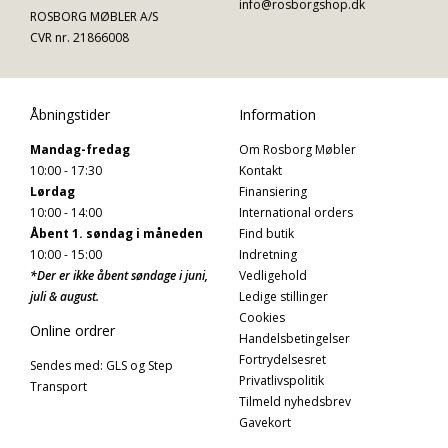
info@rosborgshop.dk
ROSBORG MØBLER A/S
CVR nr. 21866008
Åbningstider
Information
Mandag-fredag
Om Rosborg Møbler
10:00 - 17:30
Kontakt
Lørdag
Finansiering
10:00 - 14:00
International orders
Åbent 1. søndag i måneden
Find butik
10:00 - 15:00
Indretning
*Der er ikke åbent søndage i juni,
Vedligehold
juli & august.
Ledige stillinger
Cookies
Online ordrer
Handelsbetingelser
Fortrydelsesret
Sendes med: GLS og Step
Privatlivspolitik
Transport
Tilmeld nyhedsbrev
Gavekort