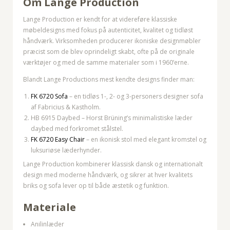
Om Lange Production
Lange Production er kendt for at videreføre klassiske
møbeldesigns med fokus på autenticitet, kvalitet og tidløst
håndværk. Virksomheden producerer ikoniske designmøbler
præcist som de blev oprindeligt skabt, ofte på de originale
værktøjer og med de samme materialer som i 1960’erne.
Blandt Lange Productions mest kendte designs finder man:
FK 6720 Sofa
– en tidløs 1-, 2- og 3-personers designer sofa
af Fabricius & Kastholm.
HB 6915 Daybed – Horst Brüning’s minimalistiske læder
daybed med forkromet stålstel.
FK 6720 Easy Chair
– en ikonisk stol med elegant kromstel og
luksuriøse læderhynder.
Lange Production kombinerer klassisk dansk og internationalt
design med moderne håndværk, og sikrer at hver kvalitets
briks og sofa lever op til både æstetik og funktion.
Materiale
Anilinlæder