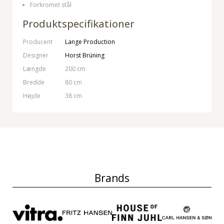
Forkromet stål
Produktspecifikationer
Producent
Lange Production
Designer
Horst Brüning
Længde
200 cm
Bredde
80 cm
Højde
38 cm
Brands