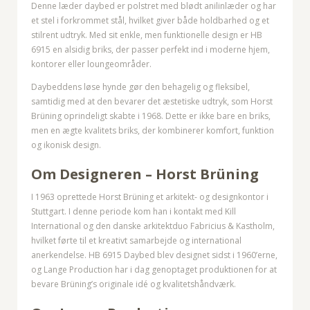
Denne læder daybed er polstret med blødt anilinlæder og har
et stel i forkrommet stål, hvilket giver både holdbarhed og et
stilrent udtryk. Med sit enkle, men funktionelle design er HB
6915 en alsidig briks, der passer perfekt ind i moderne hjem,
kontorer eller loungeområder.
Daybeddens løse hynde gør den behagelig og fleksibel,
samtidig med at den bevarer det æstetiske udtryk, som Horst
Brüning oprindeligt skabte i 1968. Dette er ikke bare en briks,
men en ægte kvalitets briks, der kombinerer komfort, funktion
og ikonisk design.
Om Designeren – Horst Brüning
I 1963 oprettede Horst Brüning et arkitekt- og designkontor i
Stuttgart. I denne periode kom han i kontakt med Kill
International og den danske arkitektduo Fabricius & Kastholm,
hvilket førte til et kreativt samarbejde og international
anerkendelse. HB 6915 Daybed blev designet sidst i 1960’erne,
og Lange Production har i dag genoptaget produktionen for at
bevare Brüning’s originale idé og kvalitetshåndværk.